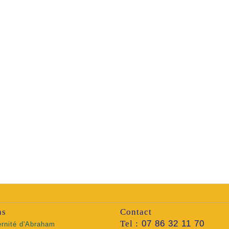
ns
Contact
Tel :
07 86 32 11 70
ernité d'Abraham