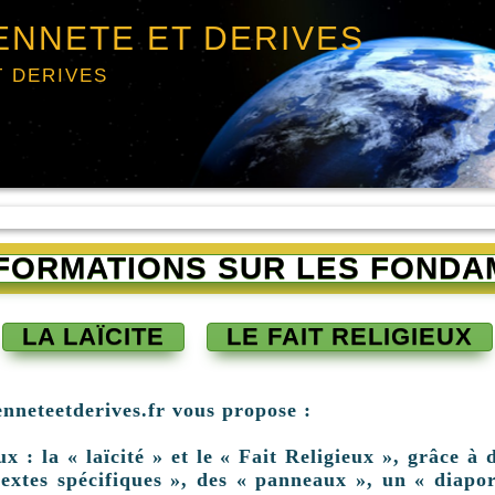
ENNETE ET DERIVES
T DERIVES
INFORMATIONS SUR LES FONDA
LA LAÏCITE
LE FAIT RELIGIEUX
enneteetderives.fr vous propose :
: la « laïcité » et le « Fait Religieux », grâce à d
extes spécifiques », des « panneaux », un « diapor