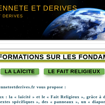
ENNETE ET DERIVES
T DERIVES
INFORMATIONS SUR LES FONDA
LA LAÏCITE
LE FAIT RELIGIEUX
enneteetderives.fr vous propose :
: la « laïcité » et le « Fait Religieux », grâce à d
extes spécifiques », des « panneaux », un « diapor