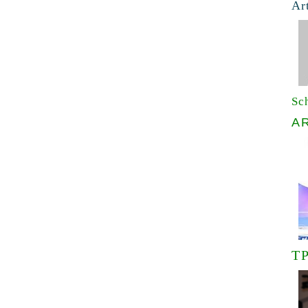
Ar
Sc
A
TP