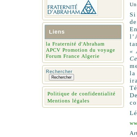
Un
Si
de
En
Liens
l’
ta
la Fraternité d'Abraham
APCV Promotion du voyage
« 
Forum France Algerie
Ce
me
Rechercher
la
Rechercher
ir
Té
Politique de confidentialité
De
Mentions légales
co
Lé
ww
Ar