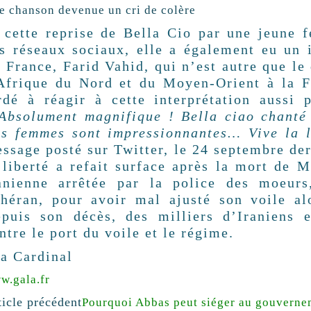
e chanson devenue un cri de colère
 cette reprise de Bella Cio par une jeune 
s réseaux sociaux, elle a également eu un 
 France, Farid Vahid, qui n’est autre que le
Afrique du Nord et du Moyen-Orient à la F
rdé à réagir à cette interprétation aussi 
Absolument magnifique ! Bella ciao chanté
s femmes sont impressionnantes… Vive la l
ssage posté sur Twitter, le 24 septembre der
 liberté a refait surface après la mort de
anienne arrêtée par la police des moeur
héran, pour avoir mal ajusté son voile alo
puis son décès, des milliers d’Iraniens e
ntre le port du voile et le régime.
a Cardinal
w.gala.fr
ticle précédent
Pourquoi Abbas peut siéger au gouverne