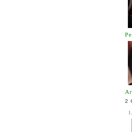
Pe
Ar
2 