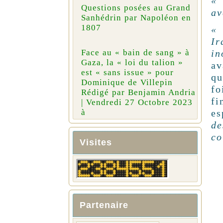
« 
Questions posées au Grand
av
Sanhédrin par Napoléon en
1807
« 
Ir
in
Face au « bain de sang » à
Gaza, la « loi du talion »
av
est « sans issue » pour
qu
Dominique de Villepin
fo
Rédigé par Benjamin Andria
fi
| Vendredi 27 Octobre 2023
es
à
de
co
Visites
Partenaire