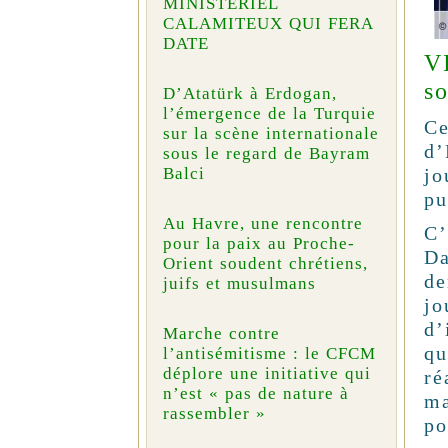
MINISTÉRIEL
CALAMITEUX QUI FERA
DATE
V
so
D’Atatürk à Erdogan,
l’émergence de la Turquie
Ce
sur la scène internationale
d’
sous le regard de Bayram
jo
Balci
pu
Au Havre, une rencontre
C’
pour la paix au Proche-
Da
Orient soudent chrétiens,
de
juifs et musulmans
jo
d’
Marche contre
qu
l’antisémitisme : le CFCM
déplore une initiative qui
ré
n’est « pas de nature à
ma
rassembler »
p