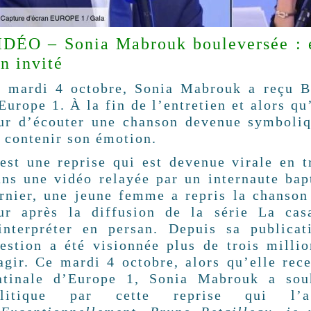
IDÉO – Sonia Mabrouk bouleversée : e
n invité
 mardi 4 octobre, Sonia Mabrouk a reçu Br
Europe 1. À la fin de l’entretien et alors qu
ur d’écouter une chanson devenue symboliqu
 contenir son émotion.
est une reprise qui est devenue virale en t
ns une vidéo relayée par un internaute ba
rnier, une jeune femme a repris la chanson
ur après la diffusion de la série La cas
interpréter en persan. Depuis sa publicat
estion a été visionnée plus de trois milli
agir. Ce mardi 4 octobre, alors qu’elle rec
tinale d’Europe 1, Sonia Mabrouk a souh
olitique par cette reprise qui l’a 