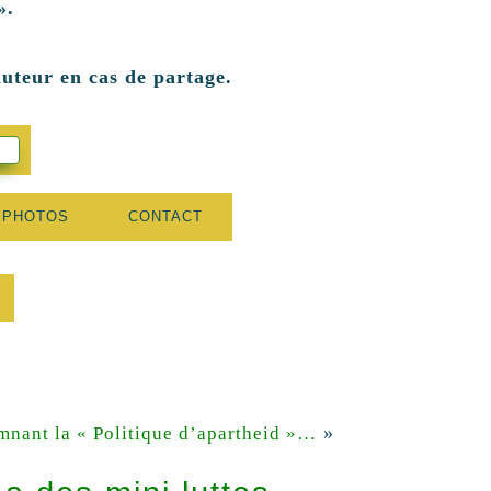
».
auteur en cas de partage.
 PHOTOS
CONTACT
»
mnant la « Politique d’apartheid »…