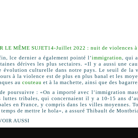
R LE MÊME SUJET
14-Juillet 2022 : nuit de violences à
fin, lce dernier a également pointé l’
immigration
, qui 
taines dérives les plus sectaires. «Il y a aussi une cau
e évolution culturelle dans notre pays. Le seuil de la v
ours à la violence est de plus en plus banal et les moy
taques au
couteau
et à la machette, ainsi que des bagarre
 de poursuivre : «On a importé avec l’immigration mas
s luttes tribales, qui concernaient il y a 10-15 ans d’a
ibales en France, y compris dans les villes moyennes. To
t temps de mettre le hola», a assuré Thibault de Montbr
VOIR AUSSI