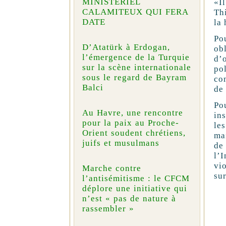
MINISTÉRIEL
«I
CALAMITEUX QUI FERA
Thi
DATE
la
Po
D’Atatürk à Erdogan,
ob
l’émergence de la Turquie
d’
sur la scène internationale
po
sous le regard de Bayram
com
Balci
de
Po
Au Havre, une rencontre
ins
pour la paix au Proche-
le
Orient soudent chrétiens,
ma
juifs et musulmans
de
l’
vi
Marche contre
sur
l’antisémitisme : le CFCM
déplore une initiative qui
n’est « pas de nature à
rassembler »