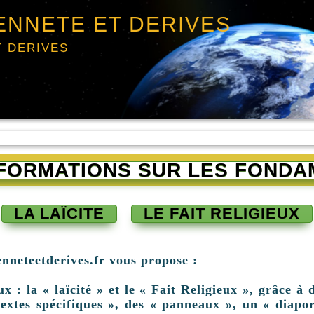
ENNETE ET DERIVES
T DERIVES
INFORMATIONS SUR LES FONDA
LA LAÏCITE
LE FAIT RELIGIEUX
enneteetderives.fr vous propose :
: la « laïcité » et le « Fait Religieux », grâce à d
extes spécifiques », des « panneaux », un « diapor