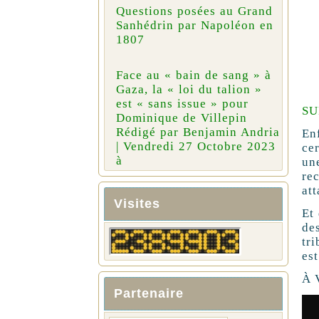
Questions posées au Grand
Sanhédrin par Napoléon en
1807
Face au « bain de sang » à
Gaza, la « loi du talion »
est « sans issue » pour
SU
Dominique de Villepin
Rédigé par Benjamin Andria
En
| Vendredi 27 Octobre 2023
cer
à
un
rec
at
Visites
Et
de
tr
es
À 
Partenaire