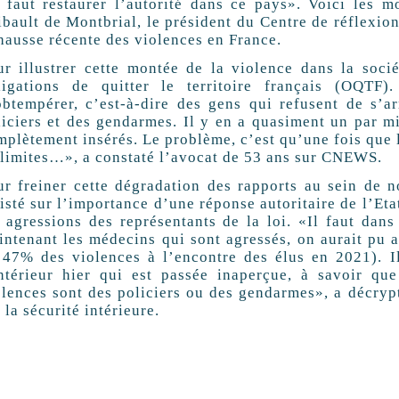
l faut restaurer l’autorité dans ce pays». Voici les 
bault de Montbrial, le président du Centre de réflexion 
 hausse récente des violences en France.
ur illustrer cette montée de la violence dans la socié
ligations de quitter le territoire français (OQTF
obtempérer, c’est-à-dire des gens qui refusent de s’ar
liciers et des gendarmes. Il y en a quasiment un par mi
plètement insérés. Le problème, c’est qu’une fois que l
 limites…», a constaté l’avocat de 53 ans sur CNEWS.
ur freiner cette dégradation des rapports au sein de n
isté sur l’importance d’une réponse autoritaire de l’Etat
s agressions des représentants de la loi. «Il faut dans
intenant les médecins qui sont agressés, on aurait pu a
 47% des violences à l’encontre des élus en 2021). Il
Intérieur hier qui est passée inaperçue, à savoir q
olences sont des policiers ou des gendarmes», a décrypt
 la sécurité intérieure.