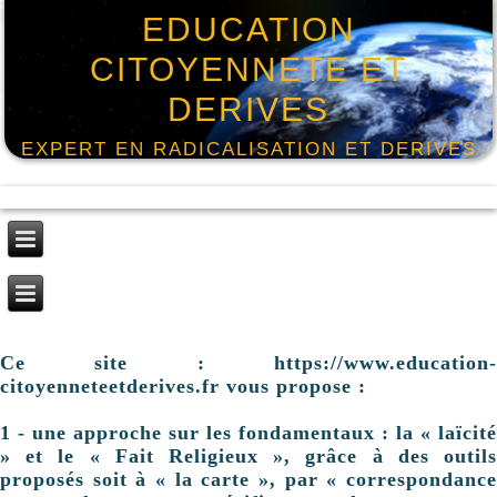
EDUCATION
CITOYENNETE ET
DERIVES
EXPERT EN RADICALISATION ET DERIVES
Ce site : https://www.education-
citoyenneteetderives.fr vous propose :
1 - une approche sur les fondamentaux : la « laïcité
» et le « Fait Religieux », grâce à des outils
proposés soit à « la carte », par « correspondance