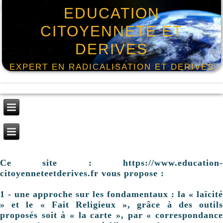
EDUCATION
CITOYENNETE ET
DERIVES
EXPERT EN RADICALISATION ET DERIVES
Ce site : https://www.education-
citoyenneteetderives.fr vous propose :
1 - une approche sur les fondamentaux : la « laïcité
» et le « Fait Religieux », grâce à des outils
proposés soit à « la carte », par « correspondance