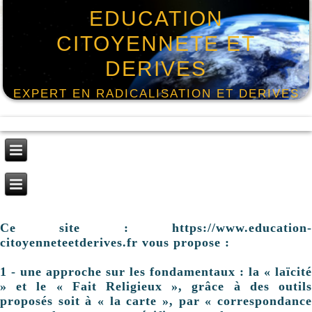
EDUCATION
CITOYENNETE ET
DERIVES
EXPERT EN RADICALISATION ET DERIVES
Ce site : https://www.education-
citoyenneteetderives.fr vous propose :
1 - une approche sur les fondamentaux : la « laïcité
» et le « Fait Religieux », grâce à des outils
proposés soit à « la carte », par « correspondance