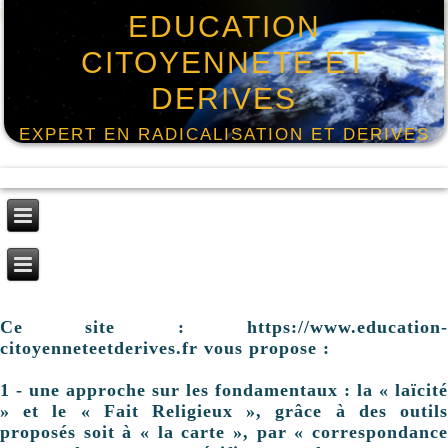
EDUCATION
CITOYENNETE ET
DERIVES
EXPERT EN RADICALISATION ET DERIVES
Ce site : https://www.education-
citoyenneteetderives.fr vous propose :
1 - une approche sur les fondamentaux : la « laïcité
» et le « Fait Religieux », grâce à des outils
proposés soit à « la carte », par « correspondance