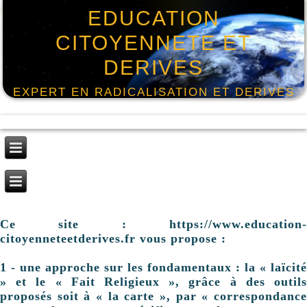
EDUCATION
CITOYENNETE ET
DERIVES
EXPERT EN RADICALISATION ET DERIVES
Ce site : https://www.education-
citoyenneteetderives.fr vous propose :
1 - une approche sur les fondamentaux : la « laïcité
» et le « Fait Religieux », grâce à des outils
proposés soit à « la carte », par « correspondance