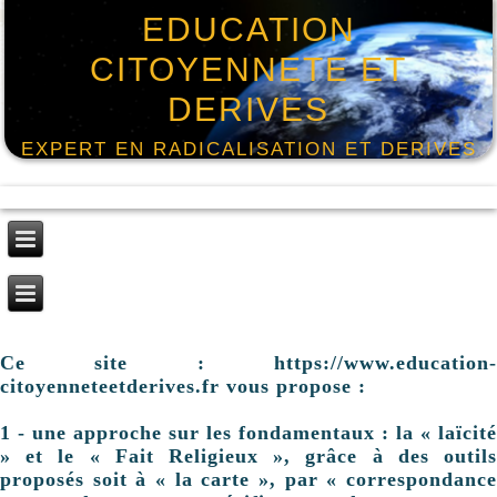
EDUCATION
CITOYENNETE ET
DERIVES
EXPERT EN RADICALISATION ET DERIVES
Ce site : https://www.education-
citoyenneteetderives.fr vous propose :
1 - une approche sur les fondamentaux : la « laïcité
» et le « Fait Religieux », grâce à des outils
proposés soit à « la carte », par « correspondance