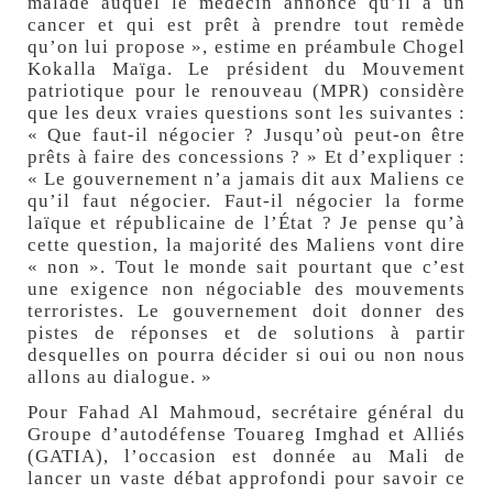
malade auquel le médecin annonce qu’il a un
cancer et qui est prêt à prendre tout remède
qu’on lui propose », estime en préambule Chogel
Kokalla Maïga. Le président du Mouvement
patriotique pour le renouveau (MPR) considère
que les deux vraies questions sont les suivantes :
« Que faut-il négocier ? Jusqu’où peut-on être
prêts à faire des concessions ? » Et d’expliquer :
« Le gouvernement n’a jamais dit aux Maliens ce
qu’il faut négocier. Faut-il négocier la forme
laïque et républicaine de l’État ? Je pense qu’à
cette question, la majorité des Maliens vont dire
« non ». Tout le monde sait pourtant que c’est
une exigence non négociable des mouvements
terroristes. Le gouvernement doit donner des
pistes de réponses et de solutions à partir
desquelles on pourra décider si oui ou non nous
allons au dialogue. »
Pour Fahad Al Mahmoud, secrétaire général du
Groupe d’autodéfense Touareg Imghad et Alliés
(GATIA), l’occasion est donnée au Mali de
lancer un vaste débat approfondi pour savoir ce