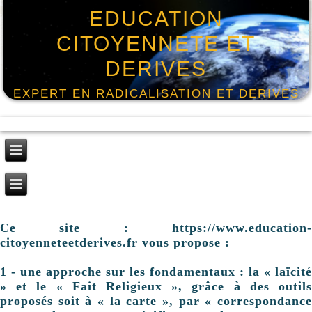
EDUCATION
CITOYENNETE ET
DERIVES
EXPERT EN RADICALISATION ET DERIVES
Ce site : https://www.education-
citoyenneteetderives.fr vous propose :
1 - une approche sur les fondamentaux : la « laïcité
» et le « Fait Religieux », grâce à des outils
proposés soit à « la carte », par « correspondance