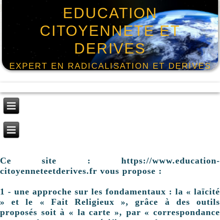
EDUCATION
CITOYENNETE ET
DERIVES
EXPERT EN RADICALISATION ET DERIVES
Ce site : https://www.education-
citoyenneteetderives.fr vous propose :
1 - une approche sur les fondamentaux : la « laïcité
» et le « Fait Religieux », grâce à des outils
proposés soit à « la carte », par « correspondance