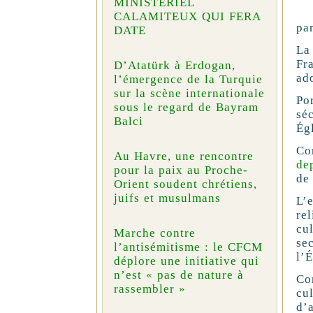
MINISTÉRIEL
CALAMITEUX QUI FERA
par
DATE
La
Fr
D’Atatürk à Erdogan,
ado
l’émergence de la Turquie
sur la scène internationale
Po
sous le regard de Bayram
sé
Balci
Égl
Co
Au Havre, une rencontre
de
pour la paix au Proche-
de 
Orient soudent chrétiens,
juifs et musulmans
L’
re
cu
Marche contre
se
l’antisémitisme : le CFCM
l’
déplore une initiative qui
n’est « pas de nature à
Co
rassembler »
cu
d’