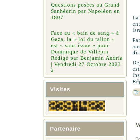
Questions posées au Grand
Sanhédrin par Napoléon en
1807
La 
en
isr
Face au « bain de sang » à
Gaza, la « loi du talion »
Pa
est « sans issue » pour
au
Dominique de Villepin
di
Rédigé par Benjamin Andria
De
| Vendredi 27 Octobre 2023
es
à
in
Ré
Visites
V
Partenaire
C