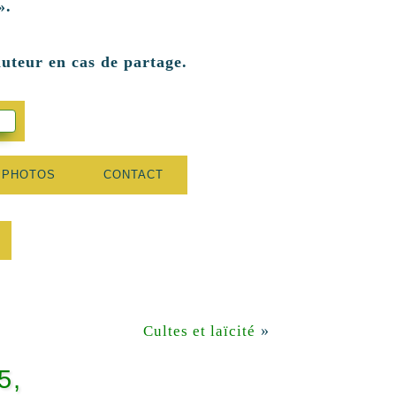
».
auteur en cas de partage.
 PHOTOS
CONTACT
»
Cultes et laïcité
5,