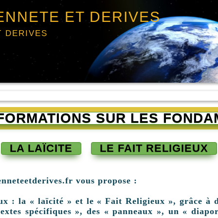
ENNETE ET DERIVES
T DERIVES
INFORMATIONS SUR LES FONDA
LA LAÏCITE
LE FAIT RELIGIEUX
enneteetderives.fr vous propose :
: la « laïcité » et le « Fait Religieux », grâce à d
extes spécifiques », des « panneaux », un « diapor