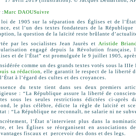
17 avril 2019 (illustration).
© Jacques Demarthon, A
 :
Marc DAOU
Suivre
 loi de 1905 sur la séparation des Églises et de l’État
ance, est l’un des textes fondateurs de la République 
ption, la question de la laïcité reste brûlante d’actua
rtée par les socialistes Jean Jaurès et
Aristide Brian
cularisation engagé depuis la Révolution française, 
ises et de l’État” est promulguée le 9 juillet 1905, apr
nsidérée comme un des grands textes votés sous la IIIe
puis sa rédaction
, elle garantit le respect de la liberté
l’État à l’égard des cultes et des croyances.
essence du texte tient dans ses deux premiers artic
ligieuse : “La République assure la liberté de conscienc
ltes sous les seules restrictions édictées ci-après d
cond, le plus célèbre, édicte la règle de laïcité et sce
État : “La République ne reconnaît, ne salarie ni ne sub
ncrètement, l’État n’intervient plus dans la nominati
lte, et les Églises se réorganisent en associations d
avantages fiscaux et percevoir des dons et des legs.