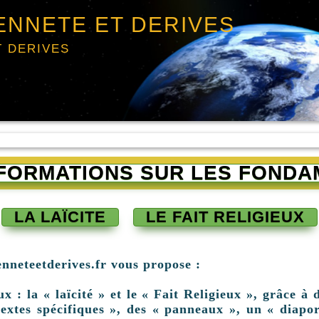
ENNETE ET DERIVES
T DERIVES
INFORMATIONS SUR LES FONDA
LA LAÏCITE
LE FAIT RELIGIEUX
enneteetderives.fr vous propose :
: la « laïcité » et le « Fait Religieux », grâce à d
extes spécifiques », des « panneaux », un « diapor