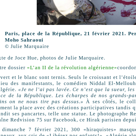
Paris, place de la République, 21 février 2021. Pe
Moho Sahraoui
© Julie Marquaire
xte de Joce Hue, photos de Julie Marquaire.
tre dossier
«L’an
II
de la révolution algérienne»
coordo
vert et le blanc sont ternis. Seuls le croissant et l’étoi
lieu des manifestants, le comédien Niddal El-Mellouh
Algérie.
«Je ne l’ai pas lavée. Ce n’est que la sueur, les
ace de la République. Les écharpes de nos grands-par
ins on ne nous tire pas dessus.»
À ses côtés, le coll
iment la place avec des créations participatives tandis 
andit ses pancartes, telle une statue. Le photographe R
aîne Redvision 75 sur Facebook, ce Hirak parisien depui
 dimanche 7 février 2021, 300 «hiraquistes» masqué
peaux, aux cris de «Libérez nos enfants!», «Algérie alg