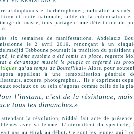
ART EN RÉSISTANCE
tre arabophones et berbérophones, radicalité assumée 
rtition et unité nationale, solde de la colonisation et
ômage de masse, tous partagent une détestation du po
rak.
rès six semaines de manifestations, Abdelaziz Bout
missionne le 2 avril 2019, renonçant à un cinqu
delmadjid Tebboune poursuit la tradition du président g
gné, le même système a été remis en place,
regrette Moh
État a davantage muselé le peuple et enfermé les prot
litiques
qu’au temps de Bouteflika!»
Alors, pour soutenir
aspora appellent à une remobilisation générale des
lisateurs, acteurs, photographes… Ils s’expriment depuis
seaux sociaux ou au sein d’agoras comme celle de la pla
our l’instant, c’est de la résistance, mais
ace tous les dimanches.»
 attendant la révolution, Niddal fait acte de présence 
oblèmes avec sa femme. L’intermittent du spectacle, 
oyait pas au Hirak au début. Ce sont les jeunes qui l’