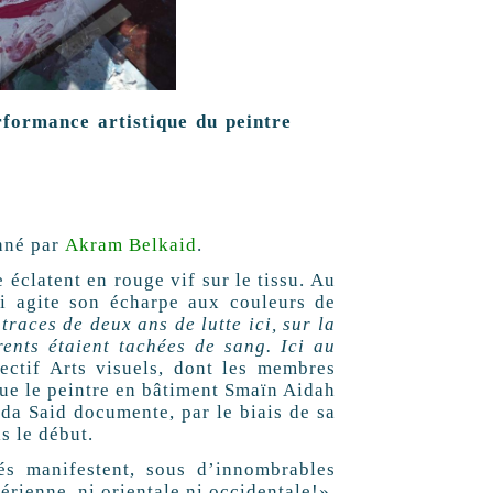
rformance artistique du peintre
nné par
Akram Belkaid
.
le éclatent en rouge vif sur le tissu. Au
i agite son écharpe aux couleurs de
 traces de deux ans de lutte ici, sur la
ents étaient tachées de sang. Ici au
ectif Arts visuels, dont les membres
que le peintre en bâtiment Smaïn Aidah
eda Said documente, par le biais de sa
s le début.
s manifestent, sous d’innombrables
érienne, ni orientale ni occidentale!»,