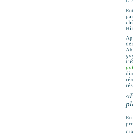
L’
En
pa
ch
Hi
Ap
dé
Ab
ga
l’
po
di
réa
ré
«P
pl
En
pr
cr