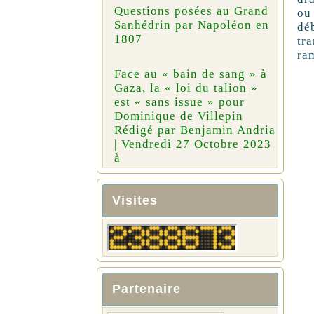
Questions posées au Grand
ou
Sanhédrin par Napoléon en
dé
1807
tr
ra
Face au « bain de sang » à
Gaza, la « loi du talion »
est « sans issue » pour
Dominique de Villepin
Rédigé par Benjamin Andria
| Vendredi 27 Octobre 2023
à
Visites
Partenaire