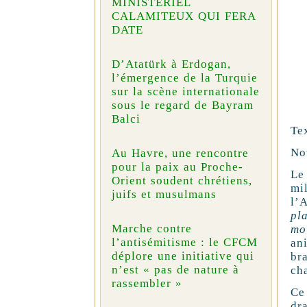
MINISTÉRIEL
CALAMITEUX QUI FERA
DATE
D’Atatürk à Erdogan,
l’émergence de la Turquie
sur la scène internationale
sous le regard de Bayram
Balci
Te
No
Au Havre, une rencontre
pour la paix au Proche-
Le 
Orient soudent chrétiens,
mi
juifs et musulmans
l’
pl
Marche contre
mo
l’antisémitisme : le CFCM
an
déplore une initiative qui
br
n’est « pas de nature à
ch
rassembler »
Ce
dra