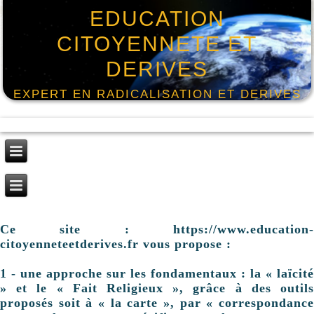
EDUCATION
CITOYENNETE ET
DERIVES
EXPERT EN RADICALISATION ET DERIVES
Ce site : https://www.education-
citoyenneteetderives.fr vous propose :
1 - une approche sur les fondamentaux : la « laïcité
» et le « Fait Religieux », grâce à des outils
proposés soit à « la carte », par « correspondance