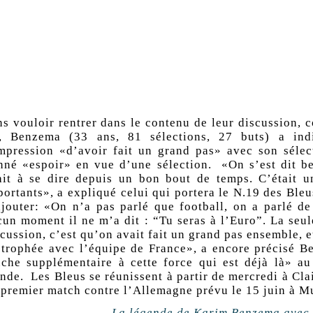
ns vouloir rentrer dans le contenu de leur discussion
t, Benzema (33 ans, 81 sélections, 27 buts) a ind
impression «d’avoir fait un grand pas» avec son sélec
nné «espoir» en vue d’une sélection. «On s’est dit b
ait à se dire depuis un bon bout de temps. C’était u
ortants», a expliqué celui qui portera le N.19 des Bleus
ajouter: «On n’a pas parlé que football, on a parlé de
cun moment il ne m’a dit : “Tu seras à l’Euro”. La seul
cussion, c’est qu’on avait fait un grand pas ensemble, e
 trophée avec l’équipe de France», a encore précisé B
uche supplémentaire à cette force qui est déjà là» au
nde. Les Bleus se réunissent à partir de mercredi à Cla
 premier match contre l’Allemagne prévu le 15 juin à M
La légende de Karim Benzema avec 