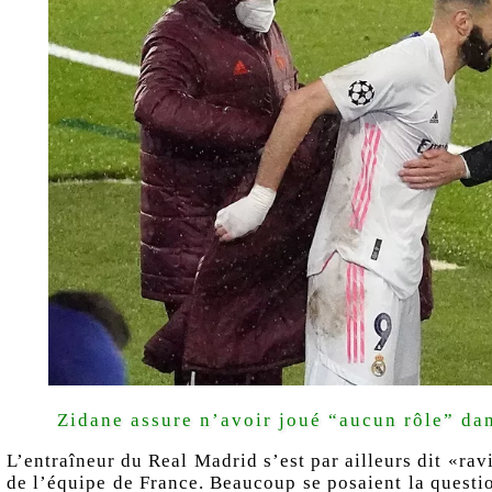
Zidane assure n’avoir joué “aucun rôle” da
L’entraîneur du Real Madrid s’est par ailleurs dit «rav
de l’équipe de France. Beaucoup se posaient la questio