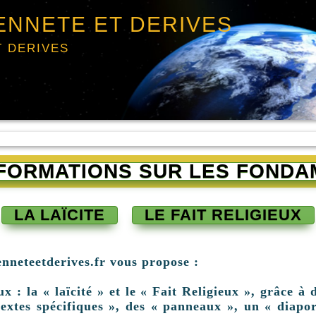
ENNETE ET DERIVES
T DERIVES
INFORMATIONS SUR LES FONDA
LA LAÏCITE
LE FAIT RELIGIEUX
enneteetderives.fr vous propose :
: la « laïcité » et le « Fait Religieux », grâce à d
extes spécifiques », des « panneaux », un « diapor