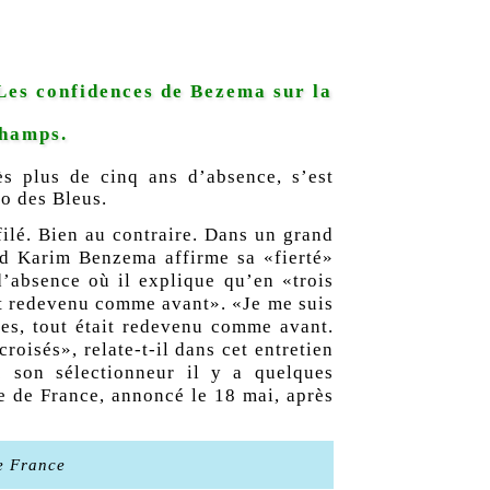
Les confidences de Bezema sur la
champs.
ès plus de cinq ans d’absence, s’est
ro des Bleus.
éfilé. Bien au contraire. Dans un grand
id Karim Benzema affirme sa «fierté»
d’absence où il explique qu’en «trois
it redevenu comme avant». «Je me suis
tes, tout était redevenu comme avant.
roisés», relate-t-il dans cet entretien
c son sélectionneur il y a quelques
e de France, annoncé le 18 mai, après
e France