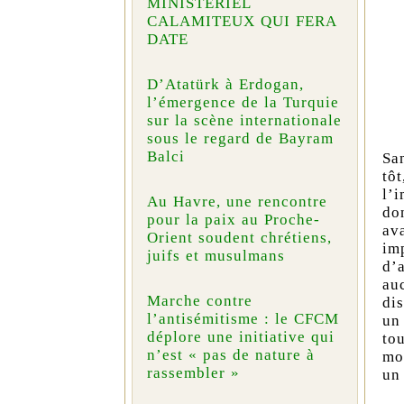
MINISTÉRIEL
CALAMITEUX QUI FERA
DATE
D’Atatürk à Erdogan,
l’émergence de la Turquie
sur la scène internationale
sous le regard de Bayram
Balci
Sa
tô
l’
Au Havre, une rencontre
do
pour la paix au Proche-
av
Orient soudent chrétiens,
imp
juifs et musulmans
d’
au
Marche contre
dis
l’antisémitisme : le CFCM
un
déplore une initiative qui
to
n’est « pas de nature à
mo
rassembler »
un