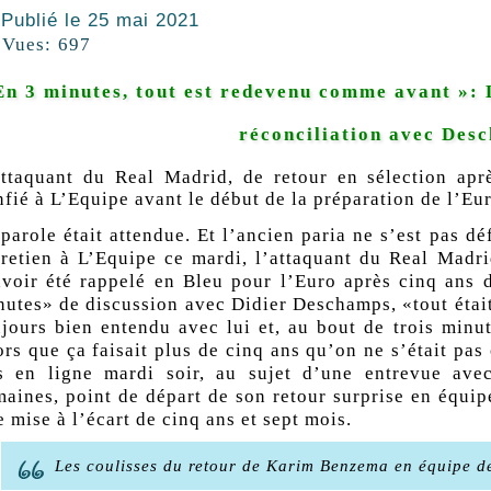
Publié le
25 mai 2021
Vues:
697
En 3 minutes, tout est redevenu comme avant »: 
réconciliation avec Des
attaquant du Real Madrid, de retour en sélection apr
nfié à L’Equipe avant le début de la préparation de l’Eu
parole était attendue. Et l’ancien paria ne s’est pas d
tretien à
L’Equipe
ce mardi, l’attaquant du Real Madr
avoir été rappelé en Bleu pour l’Euro après cinq ans 
nutes» de discussion avec Didier Deschamps, «tout éta
ujours bien entendu avec lui et, au bout de trois minu
rs que ça faisait plus de cinq ans qu’on ne s’était pas c
s en ligne mardi soir, au sujet d’une entrevue ave
maines, point de départ de son retour surprise en équip
 mise à l’écart de cinq ans et sept mois.
Les coulisses du retour de Karim Benzema en équipe d