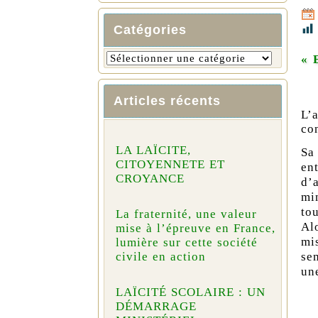
Catégories
« 
Articles récents
L’
co
LA LAÏCITE,
Sa 
CITOYENNETE ET
en
CROYANCE
d’
mi
to
La fraternité, une valeur
Alo
mise à l’épreuve en France,
mi
lumière sur cette société
se
civile en action
une
LAÏCITÉ SCOLAIRE : UN
DÉMARRAGE