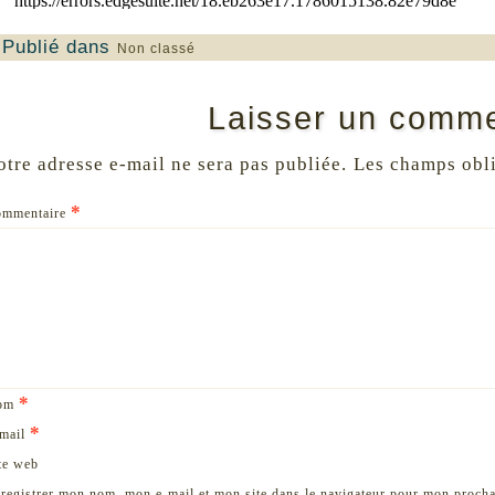
Publié dans
Non classé
Laisser un comme
otre adresse e-mail ne sera pas publiée.
Les champs obli
*
ommentaire
*
om
*
mail
te web
registrer mon nom, mon e-mail et mon site dans le navigateur pour mon proch