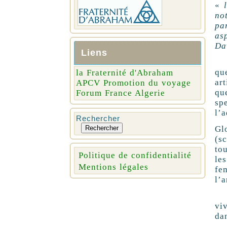
«
no
pa
as
Da
Liens
Av
que
la Fraternité d'Abraham
ar
APCV Promotion du voyage
qu
Forum France Algerie
sp
l’a
Rechercher
Gl
Rechercher
(s
tou
Politique de confidentialité
le
Mentions légales
fe
l’a
Si
vi
dan