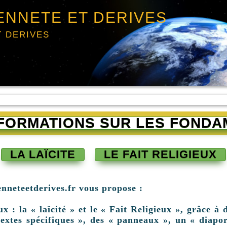
ENNETE ET DERIVES
T DERIVES
INFORMATIONS SUR LES FONDA
LA LAÏCITE
LE FAIT RELIGIEUX
enneteetderives.fr vous propose :
: la « laïcité » et le « Fait Religieux », grâce à d
extes spécifiques », des « panneaux », un « diapor