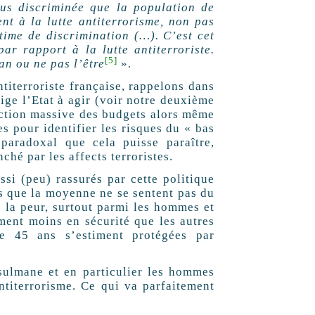
us discriminée que la population de
nt à la lutte antiterrorisme, non pas
time de discrimination (…). C’est cet
ar rapport à la lutte antiterroriste.
[5]
an ou ne pas l’être
».
erroriste française, rappelons dans
lige l’Etat à agir (voir notre deuxième
duction massive des budgets alors même
s pour identifier les risques du « bas
paradoxal que cela puisse paraître,
hé par les affects terroristes.
i (peu) rassurés par cette politique
ns que la moyenne ne se sentent pas du
de la peur, surtout parmi les hommes et
ment moins en sécurité que les autres
e 45 ans s’estiment protégées par
mane et en particulier les hommes
antiterrorisme. Ce qui va parfaitement