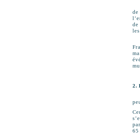
De
de
l’
de
le
La
Fr
ma
év
mu
2.
L’
pe
Ce
s’
pa
65 