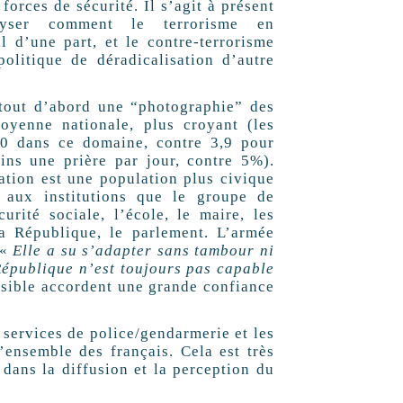
 forces de sécurité. Il s’agit à présent
lyser comment le terrorisme en
l d’une part, et le contre-terrorisme
politique de déradicalisation d’autre
 tout d’abord une “photographie” des
oyenne nationale, plus croyant (les
10 dans ce domaine, contre 3,9 pour
ns une prière par jour, contre 5%).
ation est une population plus civique
 aux institutions que le groupe de
urité sociale, l’école, le maire, les
la République, le parlement. L’armée
 «
Elle a su s’adapter sans tambour ni
 République n’est toujours pas capable
sible accordent une grande confiance
rvices de police/gendarmerie et les
’ensemble des français. Cela est très
 dans la diffusion et la perception du