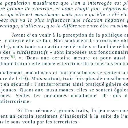
la population musulmane que l’on a interrogée est pl
tre groupe de contrôle, et donc réagit plus négativeme
rce qu’elle est musulmane mais parce qu’elle a été vic
pect qui va le plus influencer une réaction négative p
vantage, d’ailleurs, que la différence entre être musulm
ant d’en venir à la perception de la politique antit
l contexte elle se fait. Non seulement le terrorisme ob
ticle), mais toute son action se déroule sur fond de ré
e des
« surdispositifs
» sont imposées aux fonctionnaire
[6]
ectre
. ». Dans une certaine mesure et pour aussi 
dministration elle-même est victime du processus enclenc
obalement, musulmans et non-musulmans se sentent auss
core de 6/10). Mais surtout, trois fois plus de musulma
t en sécurité : l’antiterrorisme ainsi pratiqué génère 
s jeunes. Quant aux musulmanes, elles se sentent égale
mmes. Seules les personnes musulmanes de plus d
ntiterrorisme.
 l’on résume à grands traits, la jeunesse musul
vent un certain sentiment d’insécurité à la suite de l’
s le sens voulu par les terroristes.