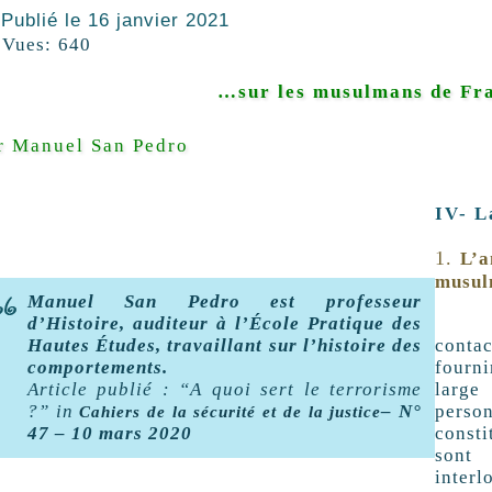
Publié le
16 janvier 2021
Vues:
640
…sur les musulmans de Fra
r Manuel San Pedro
IV- L
L’a
musul
Manuel San Pedro est professeur
d’Histoire, auditeur à l’École Pratique des
La po
Hautes Études, travaillant sur l’histoire des
conta
comportements.
fourn
Article publié : “A quoi sert le terrorisme
large
?” in
– N°
perso
Cahiers de la
sécurité et de la justice
47 – 10 mars 2020
const
sont
interl