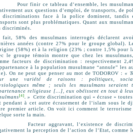
ur finir ce tableau d’ensemble, les musulmans s
lativement aux questions d’emploi, de transports, de po
s discriminations face à la police dominent, tandis
ansports sont plus problématiques. Quant aux musulmans
s discriminés.
 fait, 58% des musulmans interrogés déclarent avoi
rnières années (contre 27% pour le groupe global). Le
origine (58%) et à la religion (23% ; contre 1,5% pour 
ec le groupe témoin montre que chez les musulmans,
mme facteurs de discrimination : respectivement 2,
appartenance à la population musulmane “annule” les aut
xe). On ne peut que penser au mot de TODOROV :
« T
ur une variété de raisons : politiques, social
ysiologiques même ; seuls les musulmans seraient 
partenance religieuse […], eux obéissent en tout à le
[4]
sulmans
.
»
Cette discrimination qui « écrase » toute
it pendant à cet autre écrasement de l’islam sous le 
tre premier article. On voit ici comment le terrorisme
elque sorte la main.
cteur aggravant, l’existence de discriminati
gativement la perception de l’action de l’Etat, comme l