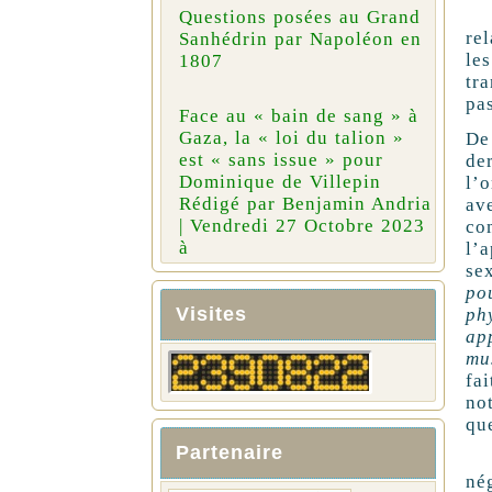
Po
Questions posées au Grand
re
Sanhédrin par Napoléon en
le
1807
tr
pa
Face au « bain de sang » à
Gaza, la « loi du talion »
De
est « sans issue » pour
de
Dominique de Villepin
l’
Rédigé par Benjamin Andria
av
| Vendredi 27 Octobre 2023
co
à
l’
se
po
Visites
ph
ap
mu
fa
no
qu
Partenaire
Fa
né