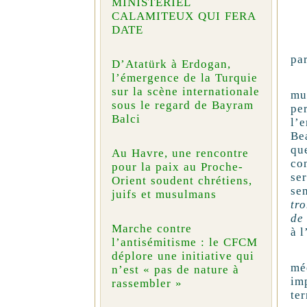
MINISTÉRIEL
CALAMITEUX QUI FERA
DATE
pa
D’Atatürk à Erdogan,
l’émergence de la Turquie
U
sur la scène internationale
mu
sous le regard de Bayram
pe
Balci
l’
Be
qu
Au Havre, une rencontre
co
pour la paix au Proche-
se
Orient soudent chrétiens,
sem
juifs et musulmans
tr
de 
Marche contre
à l
l’antisémitisme : le CFCM
Il
déplore une initiative qui
mé
n’est « pas de nature à
im
rassembler »
ter