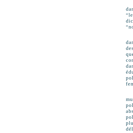
Si
da
“l
di
“n
Ex
dan
de
qu
co
da
éd
po
fe
Lo
mu
po
ab
pol
pl
dé