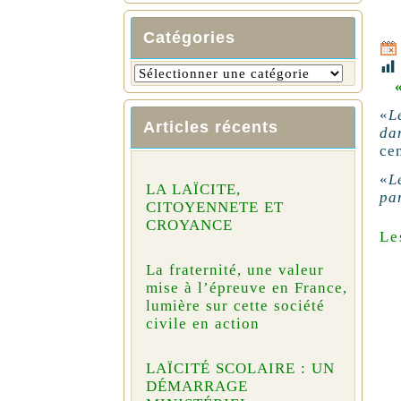
Catégories
«
L
Articles récents
da
cen
«
L
LA LAÏCITE,
pa
CITOYENNETE ET
CROYANCE
Le
La fraternité, une valeur
mise à l’épreuve en France,
lumière sur cette société
civile en action
LAÏCITÉ SCOLAIRE : UN
DÉMARRAGE