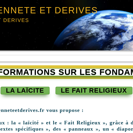
ENNETE ET DERIVES
T DERIVES
INFORMATIONS SUR LES FONDA
LA LAÏCITE
LE FAIT RELIGIEUX
enneteetderives.fr vous propose :
: la « laïcité » et le « Fait Religieux », grâce à d
extes spécifiques », des « panneaux », un « diapor