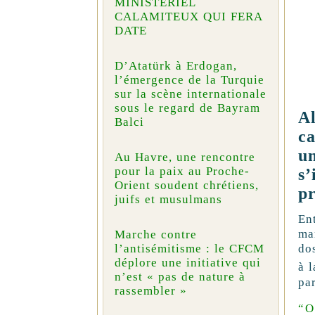
MINISTÉRIEL
CALAMITEUX QUI FERA
DATE
D’Atatürk à Erdogan,
l’émergence de la Turquie
sur la scène internationale
sous le regard de Bayram
Al
Balci
ca
u
Au Havre, une rencontre
pour la paix au Proche-
s’
Orient soudent chrétiens,
pr
juifs et musulmans
En
ma
Marche contre
do
l’antisémitisme : le CFCM
déplore une initiative qui
à 
n’est « pas de nature à
par
rassembler »
“O