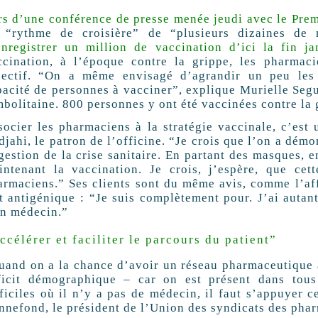
rs d’une conférence de presse menée jeudi avec le Prem
 “rythme de croisière” de “plusieurs dizaines de 
enregistrer un million de vaccination d’ici la fin ja
ccination, à l’époque contre la grippe, les pharmaci
jectif. “On a même envisagé d’agrandir un peu les
pacité de personnes à vacciner”, explique Murielle Segu
mbolitaine. 800 personnes y ont été vaccinées contre la 
socier les pharmaciens à la stratégie vaccinale, c’es
djahi, le patron de l’officine. “Je crois que l’on a dém
gestion de la crise sanitaire. En partant des masques, e
intenant la vaccination. Je crois, j’espère, que cet
armaciens.” Ses clients sont du même avis, comme l’affi
st antigénique : “Je suis complètement pour. J’ai aut
n médecin.”
ccélérer et faciliter le parcours du patient”
uand on a la chance d’avoir un réseau pharmaceutique a
ficit démographique – car on est présent dans tous
ficiles où il n’y a pas de médecin, il faut s’appuyer c
nnefond, le président de l’Union des syndicats des phar