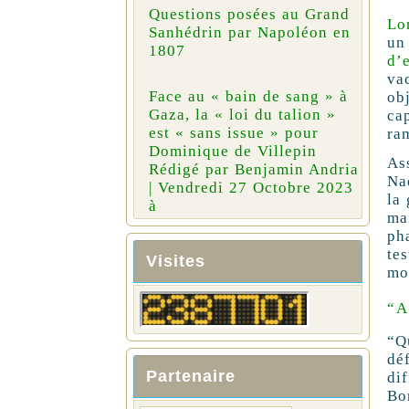
Questions posées au Grand
Lo
Sanhédrin par Napoléon en
un
1807
d’
va
Face au « bain de sang » à
ob
Gaza, la « loi du talion »
ca
est « sans issue » pour
ra
Dominique de Villepin
As
Rédigé par Benjamin Andria
Na
| Vendredi 27 Octobre 2023
la 
à
ma
ph
te
Visites
mo
“A
“Q
dé
Partenaire
dif
Bo