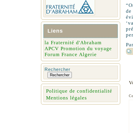
“O
de
év
‘v
pr
Liens
per
la Fraternité d'Abraham
Par
APCV Promotion du voyage
Forum France Algerie
Rechercher
Rechercher
V
Politique de confidentialité
C
Mentions légales