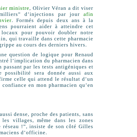
ier ministre
, Olivier Véran a dit viser
milliers” d’injections par jour
afin
nvier
. Formés depuis deux ans à la
ens pourraient aider à atteindre cet
 locaux pour pouvoir doubler notre
in, qui travaille dans cette pharmacie
grippe au cours des derniers hivers.
t une question de logique pour Renaud
ontré l’implication du pharmacien dans
n passant par les tests antigéniques et
te possibilité sera donnée aussi aux
rme celle qui attend le résultat d’un
ant confiance en mon pharmacien qu’en
ussi dense, proche des patients, sans
 les villages, même dans les zones
e réseau !”, insiste de son côté Gilles
maciens d’officine.