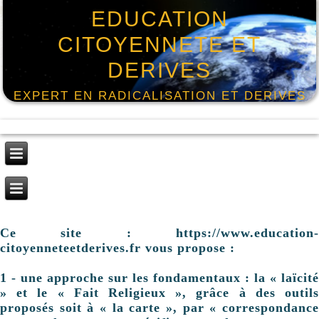
EDUCATION
CITOYENNETE ET
DERIVES
EXPERT EN RADICALISATION ET DERIVES
Ce site : https://www.education-
citoyenneteetderives.fr vous propose :
1 - une approche sur les fondamentaux : la « laïcité
» et le « Fait Religieux », grâce à des outils
proposés soit à « la carte », par « correspondance