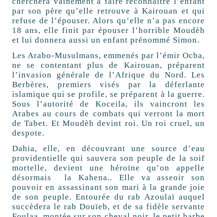
cherchera vainement à faire reconnaître l’enfant
par son père qu’elle retrouve à Kairouan et qui
refuse de l’épouser. Alors qu’elle n’a pas encore
18 ans, elle finit par épouser l’horrible Moudèh
et lui donnera aussi un enfant prénommé Simon.
Les Arabo-Musulmans, emmenés par l’émir Ocba,
ne se contentant plus de Kairouan, préparent
l’invasion générale de l’Afrique du Nord. Les
Berbères, premiers visés par la déferlante
islamique qui se profile, se préparent à la guerre.
Sous l’autorité de Koceila, ils vaincront les
Arabes au cours de combats qui verront la mort
de Tabet. Et Moudèh devint roi. Un roi cruel, un
despote.
Dahia, elle, en découvrant une source d’eau
providentielle qui sauvera son peuple de la soif
mortelle, devient une héroïne qu’on appelle
désormais la Kahena.. Elle va asseoir son
pouvoir en assassinant son mari à la grande joie
de son peuple. Entourée du rab Azoulaï auquel
succèdera le rab Douïeb, et de sa fidèle servante
Foulaa, montée sur son cheval noir, le petit barbe