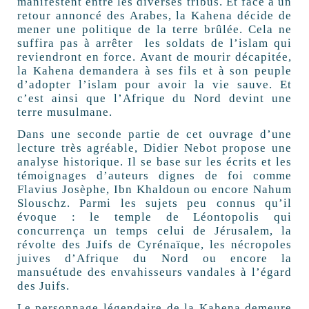
manifestent entre les diverses tribus. Et face à un
retour annoncé des Arabes, la Kahena décide de
mener une politique de la terre brûlée. Cela ne
suffira pas à arrêter les soldats de l’islam qui
reviendront en force. Avant de mourir décapitée,
la Kahena demandera à ses fils et à son peuple
d’adopter l’islam pour avoir la vie sauve. Et
c’est ainsi que l’Afrique du Nord devint une
terre musulmane.
Dans une seconde partie de cet ouvrage d’une
lecture très agréable, Didier Nebot propose une
analyse historique. Il se base sur les écrits et les
témoignages d’auteurs dignes de foi comme
Flavius Josèphe, Ibn Khaldoun ou encore Nahum
Slouschz. Parmi les sujets peu connus qu’il
évoque : le temple de Léontopolis qui
concurrença un temps celui de Jérusalem, la
révolte des Juifs de Cyrénaïque, les nécropoles
juives d’Afrique du Nord ou encore la
mansuétude des envahisseurs vandales à l’égard
des Juifs.
Le personnage légendaire de la Kahena demeure