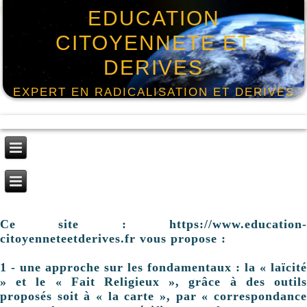
EDUCATION
CITOYENNETE ET
DERIVES
EXPERT EN RADICALISATION ET DERIVES
Ce site : https://www.education-
citoyenneteetderives.fr vous propose :
1 - une approche sur les fondamentaux : la « laïcité
» et le « Fait Religieux », grâce à des outils
proposés soit à « la carte », par « correspondance