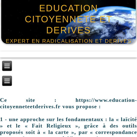
EDUCATION
CITOYENNETE ET
DERIVES
EXPERT EN RADICALISATION ET DERIVES
Ce site : https://www.education-
citoyenneteetderives.fr vous propose :
1 - une approche sur les fondamentaux : la « laïcité
» et le « Fait Religieux », grâce à des outils
proposés soit à « la carte », par « correspondance