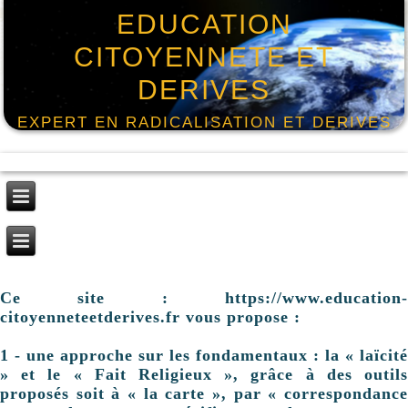
EDUCATION
CITOYENNETE ET
DERIVES
EXPERT EN RADICALISATION ET DERIVES
Ce site : https://www.education-
citoyenneteetderives.fr vous propose :
1 - une approche sur les fondamentaux : la « laïcité
» et le « Fait Religieux », grâce à des outils
proposés soit à « la carte », par « correspondance