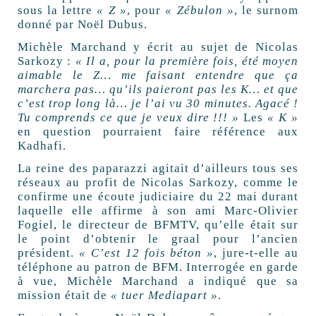
sous la lettre
« Z »
, pour
« Zébulon »
, le surnom
donné par Noël Dubus.
Michèle Marchand y
écrit au sujet de Nicolas
Sarkozy :
« Il a, pour la première fois, été moyen
aimable le Z… me faisant entendre que ça
marchera pas… qu’ils paieront pas les K… et que
c’est trop long là… je l’ai vu 30 minutes. Agacé !
Tu comprends ce que je veux dire !!! »
Les
« K »
en question pourraient faire référence aux
Kadhafi.
La reine des paparazzi agitait d’ailleurs tous ses
réseaux au profit de Nicolas Sarkozy, comme le
confirme une écoute judiciaire du 22 mai durant
laquelle elle affirme à son ami Marc-Olivier
Fogiel, le directeur de BFMTV, qu’elle était sur
le point d’obtenir le graal pour l’ancien
président.
« C’est 12 fois béton »
, jure-t-elle au
téléphone au patron de BFM. Interrogée en garde
à vue, Michèle Marchand a indiqué que sa
mission était de
« tuer Mediapart »
.