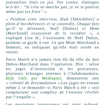
journaliste était en jeu. Par contre, Gattegno
m’a dit : “Si cela ne marche pas, je ne te paierai
même pas tes frais” ».
« Pendant cette interview, Ziad [Takieddine] a
plein d’incohérences et se contredit. Chaque fois
qu’il se déroutait, Noël
[Dubus]
et Mimi
[Marchand]
essayaient de le recadrer »
, a
expliqué Lisa H., l’assistante de Noël Dubus,
pendant sa garde à vue. Ce que Mimi Marchand a
démenti, en indiquant qu’elle était restée en
retrait.
Paris Match
n’a jamais rien dit du rôle du duo
Dubus-Marchand dans l’opération. Pire : selon
les juges d’instruction et les procureurs,
plusieurs échanges internes à l’hebdomadaire,
déjà cités par Mediapart
, démontrent une
« volonté de dissimulation ».
Les juges en venant
même à se demander si
Paris Match
a été
« soit
complaisant soit complice de l’entente révélée
par l’enquête »
.
Les magistrats instructeurs ont ainsi indiqué,