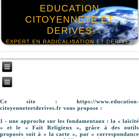
EDUCATION
CITOYENNETE ET
DERIVES
EXPERT EN RADICALISATION ET DERIVES
Ce site : https://www.education-
citoyenneteetderives.fr vous propose :
1 - une approche sur les fondamentaux : la « laïcité
» et le « Fait Religieux », grâce à des outils
proposés soit à « la carte », par « correspondance