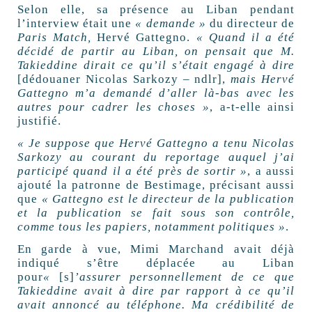
Selon elle, sa présence au Liban pendant
l’interview était une
« demande »
du directeur de
Paris Match,
Hervé Gattegno.
« Quand il a été
décidé de partir au Liban, on pensait que M.
Takieddine dirait ce qu’il s’était engagé à dire
[dédouaner Nicolas Sarkozy – ndlr],
mais Hervé
Gattegno m’a demandé d’aller là-bas avec les
autres pour cadrer les choses »
, a-t-elle ainsi
justifié.
« Je suppose que Hervé Gattegno a tenu Nicolas
Sarkozy au courant du reportage auquel j’ai
participé quand il a été près de sortir »
, a aussi
ajouté la patronne de Bestimage, précisant aussi
que
« Gattegno est le directeur de la publication
et la publication se fait sous son contrôle,
comme tous les papiers, notamment politiques »
.
En garde à vue, Mimi Marchand avait déjà
indiqué s’être déplacée au Liban
pour
«
[s]
’assurer personnellement de ce que
Takieddine avait à dire par rapport à ce qu’il
avait annoncé au téléphone. Ma crédibilité de