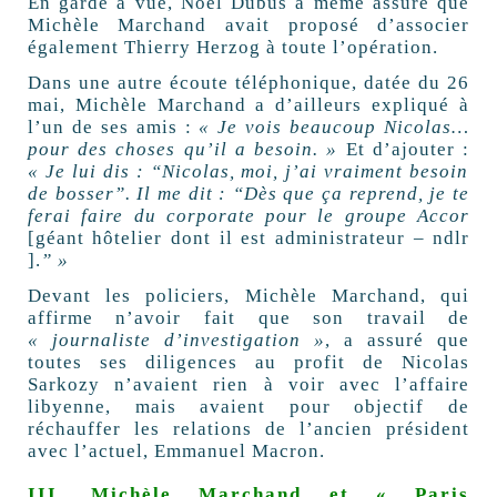
En garde à vue, Noël Dubus a même assuré que
Michèle Marchand avait proposé d’associer
également Thierry Herzog à toute l’opération.
Dans une autre écoute téléphonique, datée du 26
mai, Michèle Marchand a d’ailleurs expliqué à
l’un de ses amis :
« Je vois beaucoup Nicolas…
pour des choses qu’il a besoin. »
Et d’ajouter :
« Je lui dis : “Nicolas, moi, j’ai vraiment besoin
de bosser”. Il me dit : “Dès que ça reprend, je te
ferai faire du corporate pour le groupe Accor
[géant hôtelier dont il est administrateur – ndlr
].
” »
Devant les policiers, Michèle Marchand, qui
affirme n’avoir fait que son travail de
« journaliste d’investigation »
, a assuré que
toutes ses diligences au profit de Nicolas
Sarkozy n’avaient rien à voir avec l’affaire
libyenne, mais avaient pour objectif de
réchauffer les relations de l’ancien président
avec l’actuel, Emmanuel Macron.
III. Michèle Marchand et « Paris