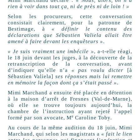
Mimi Marchand déclare :
« Nous, alors, on n’a
rien à voir dans tout ça, ni de près ni de loin ! »
Selon les procureurs, cette conversation
consistait clairement, pour la patronne de
Bestimage, à
« définir le contenu des
déclarations que Sébastien Valiela allait être
amené à faire devant les enquêteurs »
.
« Je suis vraiment une imbécile »
, a-t-elle réagi,
le 18 juin devant les juges, à la découverte de la
retranscription de la conversation, avant
d’indiquer qu’elle n’a
« pas voulu dicter
[à
Sébastien Valiela]
ses réponses mais lui remettre
en mémoire la façon dont ça s’était passé »
.
Mimi Marchand a ensuite été placée en détention
à la maison d’arrêt de Fresnes (Val-de-Marne),
où elle se trouve toujours aujourd’hui, la
chambre de l’instruction ayant rejeté l’appel
e
formé par son avocate, M
Caroline Toby.
Au cours de la même audition du 18 juin, Mimi
Marchand, qui selon les magistrats a
« fait le lien