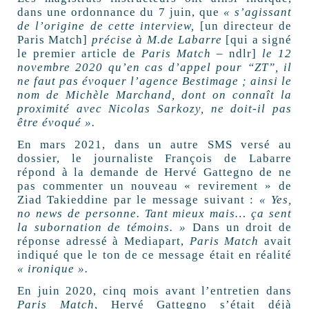
dans une ordonnance du 7 juin, que
« s’agissant
de l’origine de cette interview,
[un directeur de
Paris Match]
précise à M.de Labarre
[qui a signé
le premier article de
Paris Match
– ndlr]
le 12
novembre 2020 qu’en cas d’appel pour “ZT”, il
ne faut pas évoquer l’agence Bestimage ; ainsi le
nom de Michèle Marchand, dont on connaît la
proximité avec Nicolas Sarkozy, ne doit-il pas
être évoqué ».
En mars 2021, dans un autre SMS versé au
dossier, le journaliste François de Labarre
répond à la demande de Hervé Gattegno de ne
pas commenter un nouveau « revirement » de
Ziad Takieddine par le message suivant :
«
Yes,
no news de personne. Tant mieux mais… ça sent
la subornation de témoins. »
Dans un droit de
réponse adressé à Mediapart,
Paris Match
avait
indiqué que le ton de ce message était en réalité
«
ironique ».
En juin 2020, cinq mois avant l’entretien dans
Paris Match
, Hervé Gattegno s’était déjà