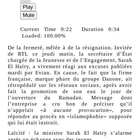
Play
Mute
Current Time
0:22
Duration
0:34
Loaded:
100.00%
De la fermeté, mêlée à de la résignation. Invitée
de
RTL
ce jeudi matin, la secrétaire d’État
chargée de la Jeunesse et de l’Engagement, Sarah
El Haïry, a vivement réagi
aux excuses publiées
mardi par Evian
. En cause, le fait que la firme
française, marque phare du groupe Danone, ait
rétropédalé sur les réseaux sociaux, après avoir
fait la promotion de son eau le jour de
l’ouverture du Ramadan. Message dont
l’entreprise a cru bon de préciser qu’il
n’appelait «
à aucune provocation
», pour
répondre au procès en «islamophobie» supposée
qui lui était instruit.
Laïcité : la ministre Sarah El Haïry s’alarme
après un échange avec des jeunes