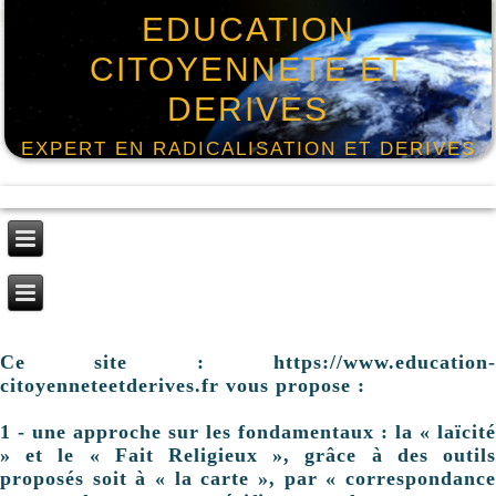
EDUCATION
CITOYENNETE ET
DERIVES
EXPERT EN RADICALISATION ET DERIVES
Ce site : https://www.education-
citoyenneteetderives.fr vous propose :
1 - une approche sur les fondamentaux : la « laïcité
» et le « Fait Religieux », grâce à des outils
proposés soit à « la carte », par « correspondance