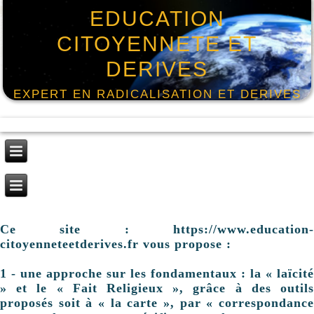
EDUCATION
CITOYENNETE ET
DERIVES
EXPERT EN RADICALISATION ET DERIVES
Ce site : https://www.education-
citoyenneteetderives.fr vous propose :
1 - une approche sur les fondamentaux : la « laïcité
» et le « Fait Religieux », grâce à des outils
proposés soit à « la carte », par « correspondance