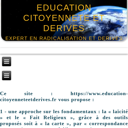
EDUCATION
CITOYENNETE ET
DERIVES
EXPERT EN RADICALISATION ET DERIVES
Ce site : https://www.education-
citoyenneteetderives.fr vous propose :
1 - une approche sur les fondamentaux : la « laïcité
» et le « Fait Religieux », grâce à des outils
proposés soit à « la carte », par « correspondance