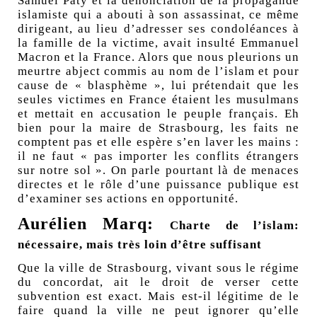
Samuel Paty et la dénonciation de la propagande
islamiste qui a abouti à son assassinat, ce même
dirigeant, au lieu d’adresser ses condoléances à
la famille de la victime, avait insulté Emmanuel
Macron et la France. Alors que nous pleurions un
meurtre abject commis au nom de l’islam et pour
cause de « blasphème », lui prétendait que les
seules victimes en France étaient les musulmans
et mettait en accusation le peuple français. Eh
bien pour la maire de Strasbourg, les faits ne
comptent pas et elle espère s’en laver les mains :
il ne faut « pas importer les conflits étrangers
sur notre sol ». On parle pourtant là de menaces
directes et le rôle d’une puissance publique est
d’examiner ses actions en opportunité.
Aurélien Marq:
Charte de l’islam:
nécessaire, mais très loin d’être suffisant
Que la ville de Strasbourg, vivant sous le régime
du concordat, ait le droit de verser cette
subvention est exact. Mais est-il légitime de le
faire quand la ville ne peut ignorer qu’elle