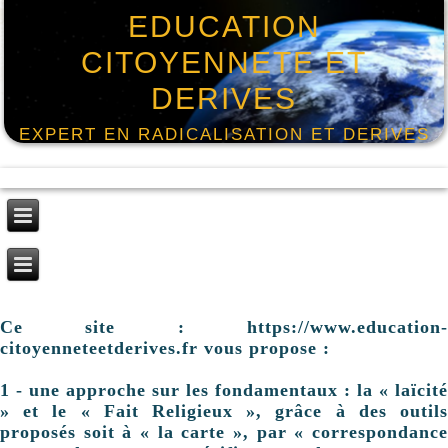
EDUCATION
CITOYENNETE ET
DERIVES
EXPERT EN RADICALISATION ET DERIVES
Ce site : https://www.education-
citoyenneteetderives.fr vous propose :
1 - une approche sur les fondamentaux : la « laïcité
» et le « Fait Religieux », grâce à des outils
proposés soit à « la carte », par « correspondance