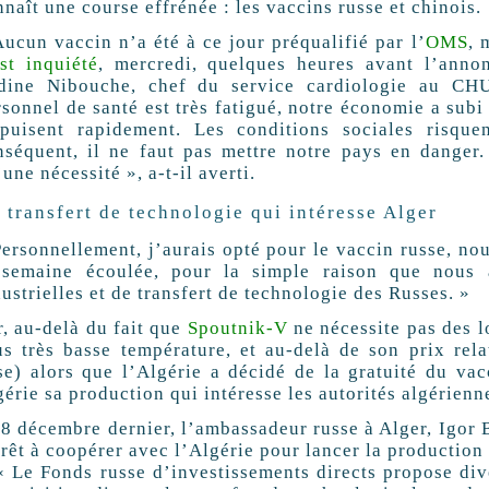
naît une course effrénée : les vaccins russe et chinois.
Aucun vaccin n’a été à ce jour préqualifié par l’
OMS
, 
est inquiété
, mercredi, quelques heures avant l’ann
dine Nibouche, chef du service cardiologie au CH
rsonnel de santé est très fatigué, notre économie a sub
épuisent rapidement. Les conditions sociales risque
nséquent, il ne faut pas mettre notre pays en danger.
une nécessité », a-t-il averti.
 transfert de technologie qui intéresse Alger
Personnellement, j’aurais opté pour le vaccin russe, nou
 semaine écoulée, pour la simple raison que nous 
ustrielles et de transfert de technologie des Russes. »
r, au-delà du fait que
Spoutnik-V
ne nécessite pas des l
us très basse température, et au-delà de son prix rel
se) alors que l’Algérie a décidé de la gratuité du vacc
érie sa production qui intéresse les autorités algérienn
 8 décembre dernier, l’ambassadeur russe à Alger, Igor 
prêt à coopérer avec l’Algérie pour lancer la production
« Le Fonds russe d’investissements directs propose div