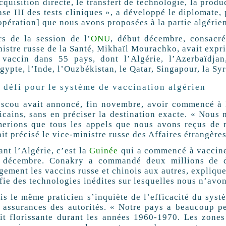
cquisition directe, le transfert de technologie, la produ
se III des tests cliniques », a développé le diplomate,
opération] que nous avons proposées à la partie algérie
rs de la session de l’
ONU
, début décembre, consacré
nistre russe de la Santé, Mikhaïl Mourachko, avait expr
 vaccin dans 55 pays, dont l’Algérie, l’Azerbaïdjan
gypte, l’Inde, l’Ouzbékistan, le Qatar, Singapour, la Syr
 défi pour le système de vaccination algérien
scou avait annoncé, fin novembre, avoir commencé à l
ricains, sans en préciser la destination exacte. « Nous
merions que tous les appels que nous avons reçus de no
ait précisé le vice-ministre russe des Affaires étrangèr
ant l’Algérie, c’est la
Guinée
qui a commencé à vaccine
 décembre. Conakry a commandé deux millions de do
rgement les vaccins russe et chinois aux autres, expliqu
fie des technologies inédites sur lesquelles nous n’avon
is le même praticien s’inquiète de l’efficacité du syst
s assurances des autorités. « Notre pays a beaucoup p
ait florissante durant les années 1960-1970. Les zones 