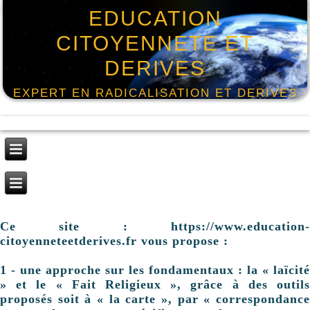
EDUCATION
CITOYENNETE ET
DERIVES
EXPERT EN RADICALISATION ET DERIVES
Ce site : https://www.education-
citoyenneteetderives.fr vous propose :
1 - une approche sur les fondamentaux : la « laïcité
» et le « Fait Religieux », grâce à des outils
proposés soit à « la carte », par « correspondance