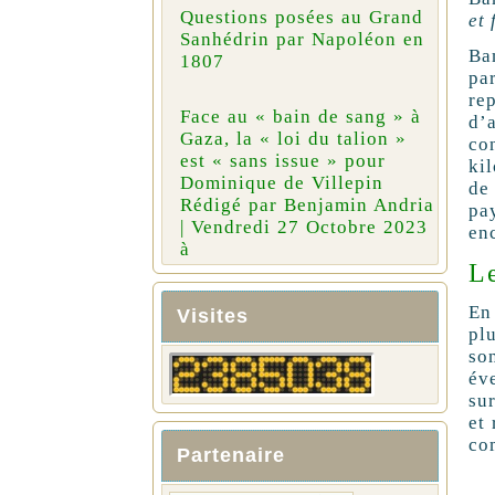
Questions posées au Grand
et 
Sanhédrin par Napoléon en
Ba
1807
pa
re
Face au « bain de sang » à
d’
Gaza, la « loi du talion »
co
est « sans issue » pour
ki
Dominique de Villepin
de
Rédigé par Benjamin Andria
pa
| Vendredi 27 Octobre 2023
enc
à
Le
En
Visites
pl
so
év
su
et 
co
Partenaire