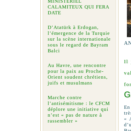
MINISTÉRIEL
CALAMITEUX QUI FERA
DATE
D’Atatürk à Erdogan,
l’émergence de la Turquie
sur la scène internationale
AN
sous le regard de Bayram
Balci
Il
Au Havre, une rencontre
pour la paix au Proche-
va
Orient soudent chrétiens,
juifs et musulmans
fo
G
Marche contre
l’antisémitisme : le CFCM
En
déplore une initiative qui
tr
n’est « pas de nature à
« 
rassembler »
d’u
Ba