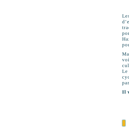
Le
d’
tr
po
Ha
po
Ma
voi
cul
Le
cyc
pa
Il