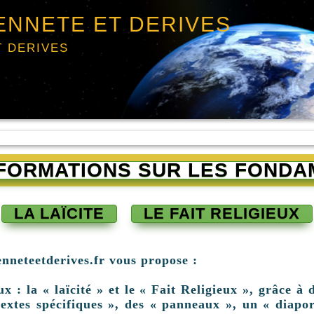
ENNETE ET DERIVES
T DERIVES
INFORMATIONS SUR LES FONDA
LA LAÏCITE
LE FAIT RELIGIEUX
enneteetderives.fr vous propose :
: la « laïcité » et le « Fait Religieux », grâce à d
extes spécifiques », des « panneaux », un « diapor