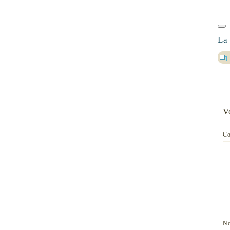
La
V
C
N