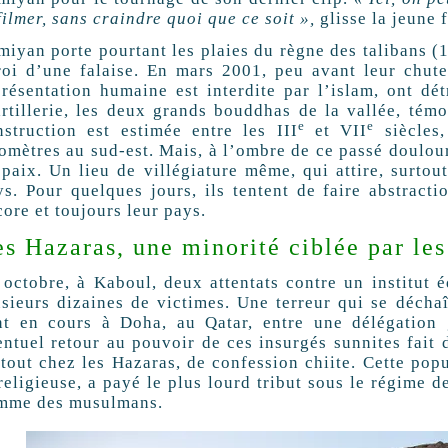
filmer, sans craindre quoi que ce soit »,
glisse la jeune
miyan porte pourtant les plaies du règne des talibans (
roi d’une falaise. En mars 2001, peu avant leur chute
présentation humaine est interdite par l’islam, ont dét
artillerie, les deux grands bouddhas de la vallée, tém
e
e
nstruction est estimée entre les III
et VII
siècles,
lomètres au sud-est. Mais, à l’ombre de ce passé doulou
 paix. Un lieu de villégiature même, qui attire, surtou
ys. Pour quelques jours, ils tentent de faire abstract
ore et toujours leur pays.
s Hazaras, une minorité ciblée par les
 octobre, à Kaboul, deux attentats contre un institut éd
usieurs dizaines de victimes. Une terreur qui se décha
nt en cours à Doha, au Qatar, entre une délégation 
entuel retour au pouvoir de ces insurgés sunnites fait
rtout chez les Hazaras, de confession chiite. Cette pop
religieuse, a payé le plus lourd tribut sous le régime d
mme des musulmans.