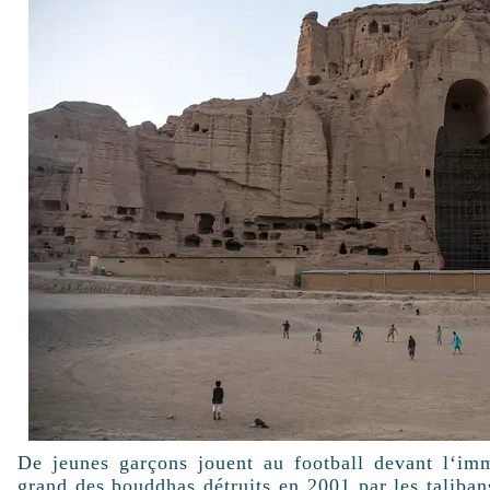
De jeunes garçons jouent au football devant l‘imm
grand des bouddhas détruits en 2001 par les talib