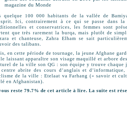
magazine du Monde
s quelque 100 000 habitants de la vallée de Bamiya
esprit. Ici, contrairement à ce qui se passe dans la 
aditionnelles et conservatrices, les femmes sont prés
rtent que très rarement la burqa, mais plutôt de simp
zara et chanteuse, Zahra Elham se sait particulièr
uvoir des talibans.
is, en cette période de tournage, la jeune Afghane gard
le laissant apparaître son visage maquillé et arbore des
turel de la ville son QG : son équipe y trouve chaque j
 centre abrite des cours d’anglais et d’informatique,
lisme de la ville : Etelaat va Farhang (« savoir et cul
rlé en Afghanistan).
 vous reste 79.7% de cet article à lire. La suite est ré