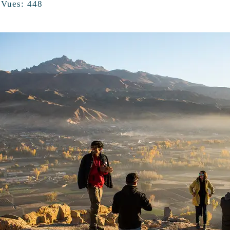
Vues:
448