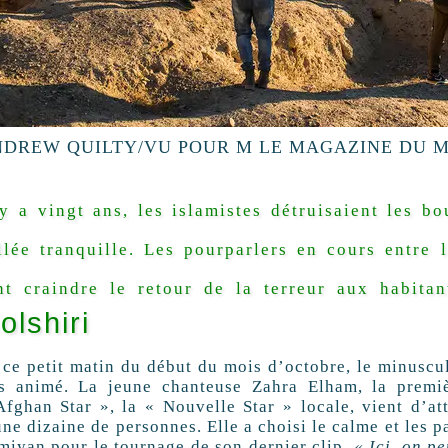
DREW QUILTY/VU POUR M LE MAGAZINE DU 
 y a vingt ans, les islamistes détruisaient les b
llée tranquille. Les pourparlers en cours entre 
nt craindre le retour de la terreur aux habita
olshiri
 ce petit matin du début du mois d’octobre, le minuscul
ès animé. La jeune chanteuse Zahra Elham, la premi
Afghan Star », la « Nouvelle Star » locale, vient d’a
ne dizaine de personnes. Elle a choisi le calme et les 
miyan pour le tournage de son dernier clip.
« Ici, on p