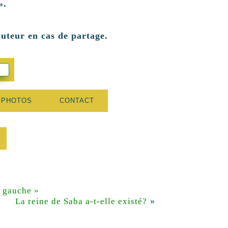
».
auteur en cas de partage.
 PHOTOS
CONTACT
à gauche »
»
La reine de Saba a-t-elle existé?