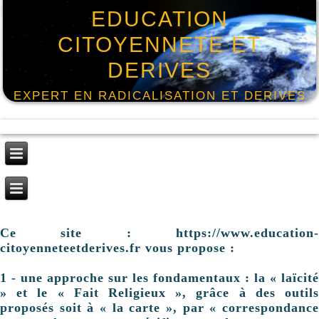
EDUCATION
CITOYENNETE ET
DERIVES
EXPERT EN RADICALISATION ET DERIVES
Ce site : https://www.education-
citoyenneteetderives.fr vous propose :
1 - une approche sur les fondamentaux : la « laïcité
» et le « Fait Religieux », grâce à des outils
proposés soit à « la carte », par « correspondance