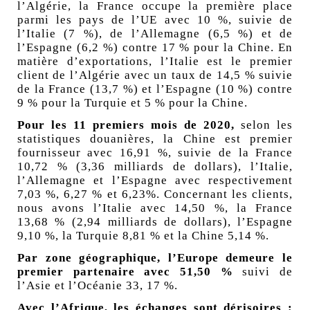
l’Algérie, la France occupe la première place
parmi les pays de l’UE avec 10
%, suivie de
l’Italie (7
%), de l’Allemagne (6,5
%) et de
l’Espagne (6,2
%) contre 17
% pour la Chine. En
matière d’exportations, l’Italie est le premier
client de l’Algérie avec un taux de 14,5
% suivie
de la France (13,7
%) et l’Espagne (10
%) contre
9
% pour la Turquie et 5
% pour la Chine.
Pour les 11 premiers mois de 2020,
selon les
statistiques douanières, la Chine est premier
fournisseur avec 16,91
%, suivie de la France
10,72
% (3,36 milliards de dollars), l’Italie,
l’Allemagne et l’Espagne avec respectivement
7,03
%, 6,27
% et 6,23%. Concernant les clients,
nous avons l’Italie avec 14,50
%, la France
13,68
% (2,94 milliards de dollars), l’Espagne
9,10
%, la Turquie 8,81
% et la Chine 5,14
%.
Par zone géographique, l’Europe demeure le
premier partenaire avec 51,50
%
suivi de
l’Asie et l’Océanie 33, 17
%.
Avec l’Afrique, les échanges sont dérisoires :