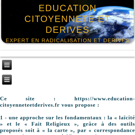
EDUCATION
CITOYENNETE ET
DERIVES
EXPERT EN RADICALISATION ET DERIVES
Ce site : https://www.education-
citoyenneteetderives.fr vous propose :
1 - une approche sur les fondamentaux : la « laïcité
» et le « Fait Religieux », grâce à des outils
proposés soit à « la carte », par « correspondance