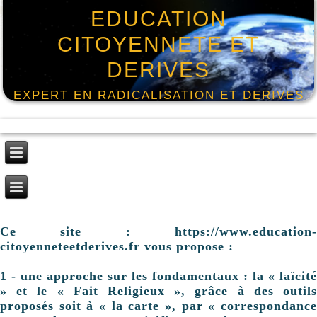
EDUCATION
CITOYENNETE ET
DERIVES
EXPERT EN RADICALISATION ET DERIVES
Ce site : https://www.education-
citoyenneteetderives.fr vous propose :
1 - une approche sur les fondamentaux : la « laïcité
» et le « Fait Religieux », grâce à des outils
proposés soit à « la carte », par « correspondance