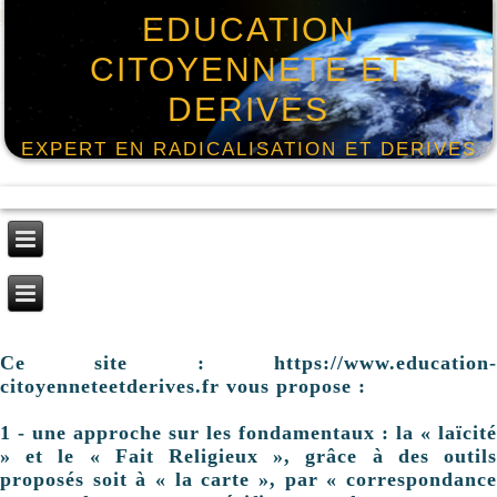
EDUCATION
CITOYENNETE ET
DERIVES
EXPERT EN RADICALISATION ET DERIVES
Ce site : https://www.education-
citoyenneteetderives.fr vous propose :
1 - une approche sur les fondamentaux : la « laïcité
» et le « Fait Religieux », grâce à des outils
proposés soit à « la carte », par « correspondance