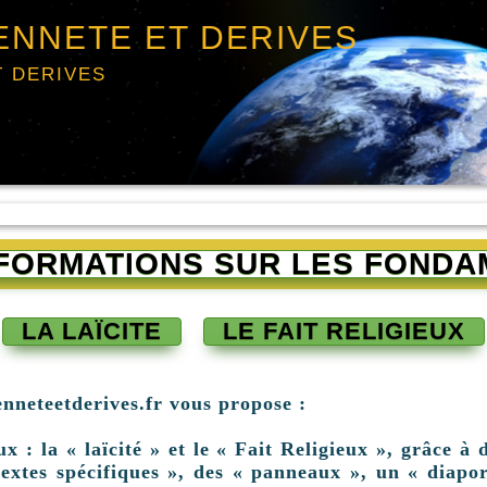
ENNETE ET DERIVES
T DERIVES
INFORMATIONS SUR LES FONDA
LA LAÏCITE
LE FAIT RELIGIEUX
enneteetderives.fr vous propose :
: la « laïcité » et le « Fait Religieux », grâce à d
extes spécifiques », des « panneaux », un « diapor