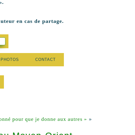
».
auteur en cas de partage.
 PHOTOS
CONTACT
»
onné pour que je donne aux autres »