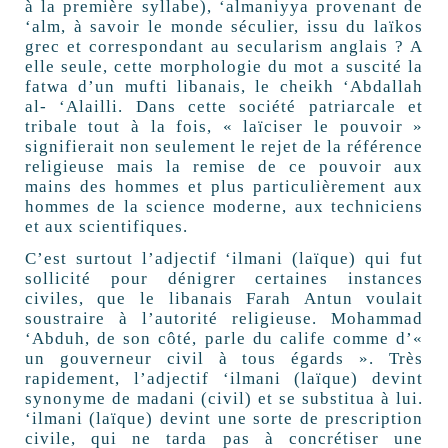
à la première syllabe), ‘almaniyya provenant de
‘alm, à savoir le monde séculier, issu du laïkos
grec et correspondant au secularism anglais ? A
elle seule, cette morphologie du mot a suscité la
fatwa d’un mufti libanais, le cheikh ‘Abdallah
al- ‘Alailli. Dans cette société patriarcale et
tribale tout à la fois, « laïciser le pouvoir »
signifierait non seulement le rejet de la référence
religieuse mais la remise de ce pouvoir aux
mains des hommes et plus particulièrement aux
hommes de la science moderne, aux techniciens
et aux scientifiques.
C’est surtout l’adjectif ‘ilmani (laïque) qui fut
sollicité pour dénigrer certaines instances
civiles, que le libanais Farah Antun voulait
soustraire à l’autorité religieuse. Mohammad
‘Abduh, de son côté, parle du calife comme d’«
un gouverneur civil à tous égards ». Très
rapidement, l’adjectif ‘ilmani (laïque) devint
synonyme de madani (civil) et se substitua à lui.
‘ilmani (laïque) devint une sorte de prescription
civile, qui ne tarda pas à concrétiser une