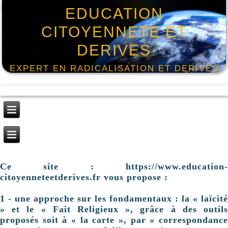
EDUCATION
CITOYENNETE ET
DERIVES
EXPERT EN RADICALISATION ET DERIVES
Ce site : https://www.education-
citoyenneteetderives.fr vous propose :
1 - une approche sur les fondamentaux : la « laïcité
» et le « Fait Religieux », grâce à des outils
proposés soit à « la carte », par « correspondance