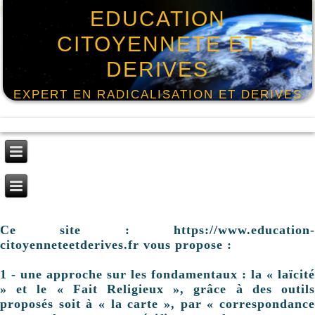
EDUCATION
CITOYENNETE ET
DERIVES
EXPERT EN RADICALISATION ET DERIVES
Ce site : https://www.education-
citoyenneteetderives.fr vous propose :
1 - une approche sur les fondamentaux : la « laïcité
» et le « Fait Religieux », grâce à des outils
proposés soit à « la carte », par « correspondance