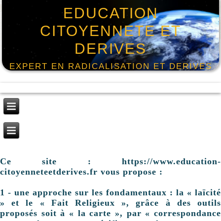
EDUCATION
CITOYENNETE ET
DERIVES
EXPERT EN RADICALISATION ET DERIVES
Ce site : https://www.education-
citoyenneteetderives.fr vous propose :
1 - une approche sur les fondamentaux : la « laïcité
» et le « Fait Religieux », grâce à des outils
proposés soit à « la carte », par « correspondance