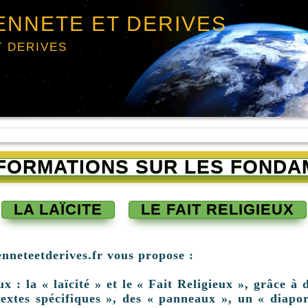
ENNETE ET DERIVES
T DERIVES
INFORMATIONS SUR LES FONDA
LA LAÏCITE
LE FAIT RELIGIEUX
enneteetderives.fr vous propose :
: la « laïcité » et le « Fait Religieux », grâce à d
extes spécifiques », des « panneaux », un « diapor