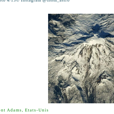
oto 4/13
© Instagram @thom_astro
nt Adams, Etats-Unis