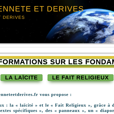
ENNETE ET DERIVES
T DERIVES
INFORMATIONS SUR LES FONDA
LA LAÏCITE
LE FAIT RELIGIEUX
enneteetderives.fr vous propose :
: la « laïcité » et le « Fait Religieux », grâce à d
extes spécifiques », des « panneaux », un « diapor