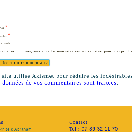
*
om
*
mail
te web
registrer mon nom, mon e-mail et mon site dans le navigateur pour mon proch
 site utilise Akismet pour réduire les indésirable
s données de vos commentaires sont traitées
.
ns
Contact
Tel :
07 86 32 11 70
ernité d'Abraham