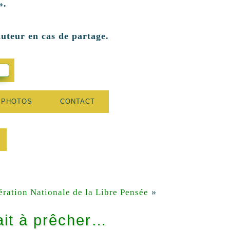
».
auteur en cas de partage.
 PHOTOS
CONTACT
»
ération Nationale de la Libre Pensée
ait à prêcher…