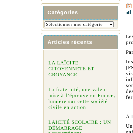
Catégories
Le
Articles récents
pro
Pa
Ins
LA LAÏCITE,
(F
CITOYENNETE ET
vi
CROYANCE
in
so
La fraternité, une valeur
de
mise à l’épreuve en France,
fe
lumière sur cette société
civile en action
À 
LAÏCITÉ SCOLAIRE : UN
Un
DÉMARRAGE
en