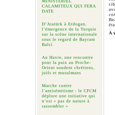
MINISTÉRIEL
ci
CALAMITEUX QUI FERA
av
DATE
co
Be
D’Atatürk à Erdogan,
éta
l’émergence de la Turquie
À 
sur la scène internationale
sous le regard de Bayram
Balci
Au Havre, une rencontre
pour la paix au Proche-
Orient soudent chrétiens,
juifs et musulmans
Marche contre
l’antisémitisme : le CFCM
déplore une initiative qui
n’est « pas de nature à
rassembler »