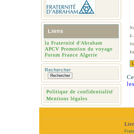
N
Liens
E-
la Fraternité d'Abraham
Si
APCV Promotion du voyage
En
Forum France Algerie
Rechercher
Rechercher
Ce
le
Politique de confidentialité
Mentions légales
Lie
Frat