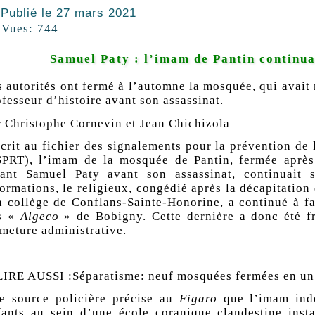
Publié le
27 mars 2021
Vues:
744
Samuel Paty : l’imam de Pantin continua
s autorités ont fermé à l’automne la mosquée, qui avait 
fesseur d’histoire avant son assassinat.
r
Christophe Cornevin
et
Jean Chichizola
crit au fichier des signalements pour la prévention de l
SPRT), l’imam de la mosquée de Pantin, fermée après
sant Samuel Paty avant son assassinat, continuait 
formations, le religieux,
congédié après la décapitation 
n collège de Conflans-Sainte-Honorine, a continué à f
s «
Algeco
» de Bobigny. Cette dernière a donc été 
rmeture administrative.
LIRE AUSSI :
Séparatisme: neuf mosquées fermées en un
e source policière précise au
Figaro
que l’imam indés
fants au sein d’une école coranique clandestine insta