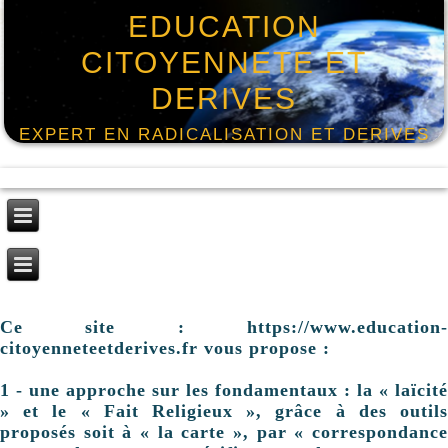
EDUCATION
CITOYENNETE ET
DERIVES
EXPERT EN RADICALISATION ET DERIVES
Ce site : https://www.education-
citoyenneteetderives.fr vous propose :
1 - une approche sur les fondamentaux : la « laïcité
» et le « Fait Religieux », grâce à des outils
proposés soit à « la carte », par « correspondance