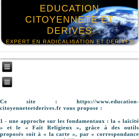
EDUCATION
CITOYENNETE ET
DERIVES
EXPERT EN RADICALISATION ET DERIVES
Ce site : https://www.education-
citoyenneteetderives.fr vous propose :
1 - une approche sur les fondamentaux : la « laïcité
» et le « Fait Religieux », grâce à des outils
proposés soit à « la carte », par « correspondance