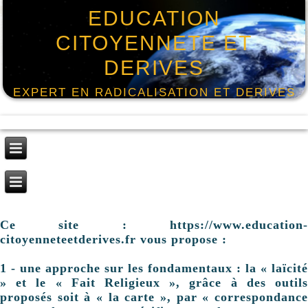
EDUCATION
CITOYENNETE ET
DERIVES
EXPERT EN RADICALISATION ET DERIVES
Ce site : https://www.education-
citoyenneteetderives.fr vous propose :
1 - une approche sur les fondamentaux : la « laïcité
» et le « Fait Religieux », grâce à des outils
proposés soit à « la carte », par « correspondance