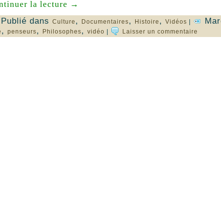
ntinuer la lecture
→
Publié dans
,
,
,
Mar
Culture
Documentaires
Histoire
Vidéos
|
,
,
,
e
penseurs
Philosophes
vidéo
|
Laisser un commentaire