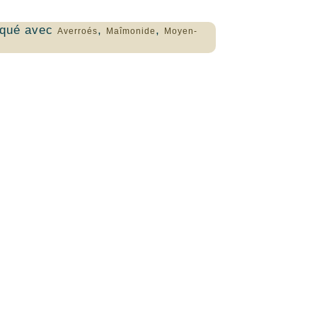
qué avec
,
,
Averroés
Maîmonide
Moyen-