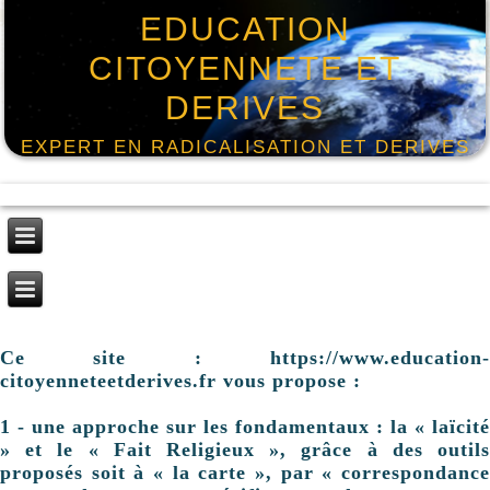
EDUCATION
CITOYENNETE ET
DERIVES
EXPERT EN RADICALISATION ET DERIVES
Ce site : https://www.education-
citoyenneteetderives.fr vous propose :
1 - une approche sur les fondamentaux : la « laïcité
» et le « Fait Religieux », grâce à des outils
proposés soit à « la carte », par « correspondance