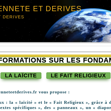
ENNETE ET DERIVES
T DERIVES
INFORMATIONS SUR LES FONDA
LA LAÏCITE
LE FAIT RELIGIEUX
enneteetderives.fr vous propose :
: la « laïcité » et le « Fait Religieux », grâce à d
extes spécifiques », des « panneaux », un « diapor