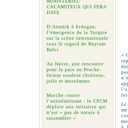
MINISTÉRIEL
CALAMITEUX QUI FERA
DATE
D’Atatürk à Erdogan,
l’émergence de la Turquie
sur la scène internationale
sous le regard de Bayram
Balci
« 
ra
Au Havre, une rencontre
da
pour la paix au Proche-
pa
Orient soudent chrétiens,
n’
juifs et musulmans
ap
l’
les
Marche contre
l’antisémitisme : le CFCM
Le
déplore une initiative qui
me
n’est « pas de nature à
co
rassembler »
mo
à 