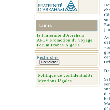
De
cha
Cô
so
Ra
Liens
ja
la Fraternité d'Abraham
Av
APCV Promotion du voyage
dé
Forum France Algerie
vio
gr
cer
Rechercher
Ori
Rechercher
De
Politique de confidentialité
Se
Mentions légales
ser
sur
8 
bal
Ma
dé