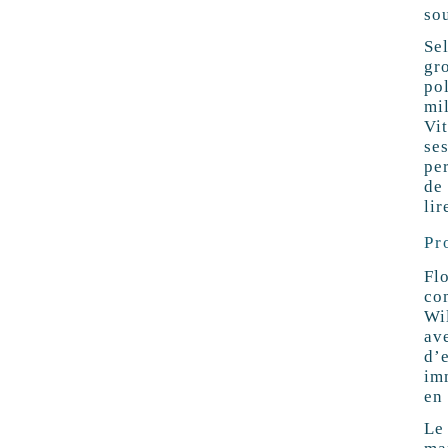
so
Se
gr
po
mi
Vi
ses
per
de
li
Pr
Fl
co
Wi
av
d’
im
en
Le