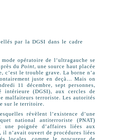
pellés par la DGSI dans le cadre
le mode opératoire de l’ultragauche se
auprès du
Point
, une source haut placée
, c’est le trouble grave. La borne n’a
olontairement juste en deçà… Mais on
ndredi 11 décembre, sept personnes,
é intérieure (DGSI), aux cercles de
 malfaiteurs terroriste. Les autorités
 sur le territoire.
esquelles révèlent l’existence d’une
uet national antiterroriste (PNAT)
t une poignée d’affaires liées aux
 il n’avait ouvert de procédures liées
ités locales, comme le procureur de