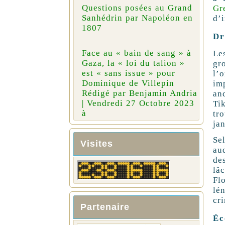
Questions posées au Grand
Gr
Sanhédrin par Napoléon en
d’
1807
Dr
Face au « bain de sang » à
Le
Gaza, la « loi du talion »
gr
est « sans issue » pour
l’o
Dominique de Villepin
imp
Rédigé par Benjamin Andria
an
| Vendredi 27 Octobre 2023
Ti
à
tr
ja
Se
Visites
aud
des
lâ
Fl
lé
cri
Partenaire
Éc