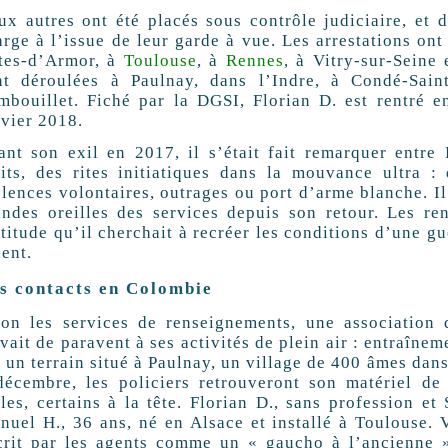
ux autres ont été placés sous contrôle judiciaire, et d
rge à l’issue de leur garde à vue. Les arrestations ont
tes-d’Armor, à
Toulouse
, à
Rennes
, à Vitry-sur-Seine
nt déroulées à Paulnay, dans l’Indre, à Condé-Saint
mbouillet. Fiché par la DGSI, Florian D. est rentré 
nvier 2018.
ant son exil en 2017, il s’était fait remarquer entr
lits, des rites initiatiques dans la mouvance ultra :
lences volontaires, outrages ou port d’arme blanche. Il 
andes oreilles des services depuis son retour. Les re
titude qu’il cherchait à recréer les conditions d’une gué
ent.
s contacts en Colombie
lon les services de renseignements, une association 
vait de paravent à ses activités de plein air : entraîn
 un terrain situé à Paulnay, un village de 400 âmes dans 
décembre, les policiers retrouveront son matériel de
les, certains à la tête. Florian D., sans profession et
nuel H., 36 ans, né en Alsace et installé à Toulouse. 
crit par les agents comme un « gaucho à l’ancienne »