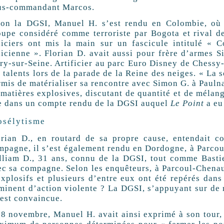
us-commandant Marcos.
lon la DGSI, Manuel H. s’est rendu en Colombie, où 
oupe considéré comme terroriste par Bogota et rival des
liciers ont mis la main sur un fascicule intitulé « 
licienne ». Florian D. avait aussi pour frère d’armes S
try-sur-Seine. Artificier au parc Euro Disney de Chessy-
 talents lors de la parade de la Reine des neiges. « La
mis de matérialiser sa rencontre avec Simon G. à Paulnay
 matières explosives, discutant de quantité et de mélan
re dans un compte rendu de la DGSI auquel
Le Point
a eu
osélytisme
orian D., en routard de sa propre cause, entendait co
mpagne, il s’est également rendu en Dordogne, à Parcoul
lliam D., 31 ans, connu de la DGSI, tout comme Bastie
ec sa compagne. Selon les enquêteurs, à Parcoul-Chenaud
explosifs et plusieurs d’entre eux ont été repérés dans 
minent d’action violente ? La DGSI, s’appuyant sur de
 est convaincue.
 8 novembre, Manuel H. avait ainsi exprimé à son tour, 