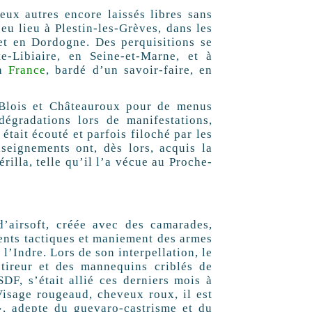
eux autres encore laissés libres sans
 eu lieu à Plestin-les-Grèves, dans les
 et en Dordogne. Des perquisitions se
e-Libiaire, en Seine-et-Marne, et à
en
France
, bardé d’un savoir-faire, en
e Blois et Châteauroux pour de menus
 dégradations lors de manifestations,
était écouté et parfois filoché par les
nseignements ont, dès lors, acquis la
rilla, telle qu’il l’a vécue au Proche-
d’airsoft, créée avec des camarades,
ements tactiques et maniement des armes
l’Indre. Lors de son interpellation, le
 tireur et des mannequins criblés de
 SDF, s’était allié ces derniers mois à
Visage rougeaud, cheveux roux, il est
, adepte du guevaro-castrisme et du