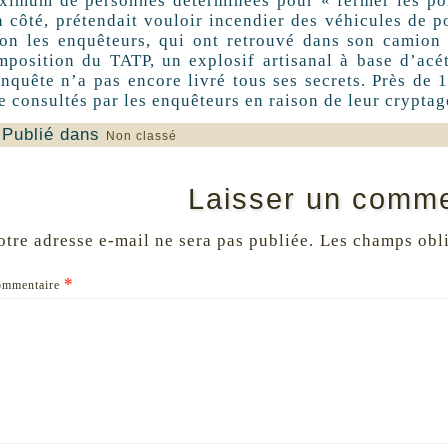
ximum de personnes déterminées pour « fermer les port
n côté, prétendait vouloir incendier des véhicules de po
lon les enquêteurs, qui ont retrouvé dans son camion 
mposition du TATP, un explosif artisanal à base d’ac
enquête n’a pas encore livré tous ses secrets. Près de
e consultés par les enquêteurs en raison de leur cryptag
Publié dans
Non classé
Laisser un comme
otre adresse e-mail ne sera pas publiée.
Les champs obli
*
ommentaire