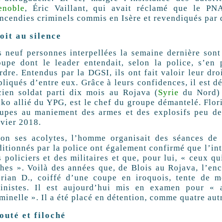
enoble
, Éric Vaillant, qui avait réclamé que le PNA
incendies criminels commis en Isère et revendiqués par 
oit au silence
s neuf personnes interpellées la semaine dernière sont
oupe dont le leader entendait, selon la police, s’en
rdre. Entendus par la DGSI, ils ont fait valoir leur dr
liqués d’entre eux. Grâce à leurs confidences, il est d
cien soldat parti dix mois au Rojava (
Syrie
du Nord) 
kko allié du YPG, est le chef du groupe démantelé. Flor
oupes au maniement des armes et des explosifs peu de
nvier 2018.
lon ses acolytes, l’homme organisait des séances de 
itionnés par la police ont également confirmé que l’int
 policiers et des militaires et que, pour lui, « ceux q
ches ». Voilà des années que, de Blois au Rojava, l’en
orian D., coiffé d’une coupe en iroquois, tente de m
ninistes. Il est aujourd’hui mis en examen pour « as
minelle ». Il a été placé en détention, comme quatre aut
outé et filoché