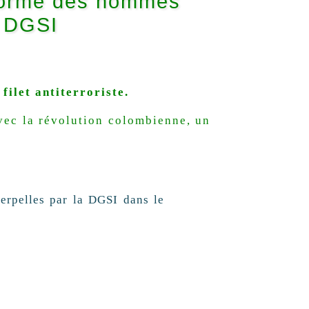
s norme des hommes
a DGSI
filet antiterroriste.
vec la révolution colombienne, un