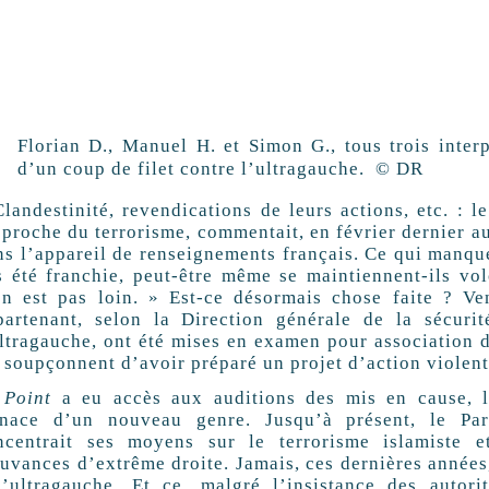
Florian D., Manuel H. et Simon G., tous trois inter
d’un coup de filet contre l’ultragauche. © DR
Clandestinité, revendications de leurs actions, etc. : 
pproche du terrorisme, commentait, en février dernier 
ns l’appareil de renseignements français. Ce qui manque
s été franchie, peut-être même se maintiennent-ils v
en est pas loin. » Est-ce désormais chose faite ? Ve
partenant, selon la Direction générale de la sécurit
ultragauche, ont été mises en examen pour association de
 soupçonnent d’avoir préparé un projet d’action violente
 Point
a eu accès aux auditions des mis en cause, l
nace d’un nouveau genre. Jusqu’à présent, le Parq
ncentrait ses moyens sur le terrorisme islamiste e
uvances d’extrême droite. Jamais, ces dernières années,
l’ultragauche. Et ce, malgré l’insistance des autor