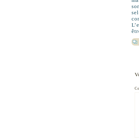
ma
so
se
co
L’
êtr
V
C