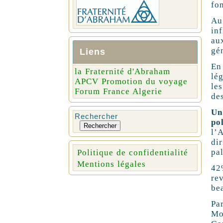
fo
Au
in
au
gén
Liens
En
la Fraternité d'Abraham
lé
APCV Promotion du voyage
les
Forum France Algerie
des
Un
Rechercher
po
Rechercher
l’
di
pa
Politique de confidentialité
Mentions légales
42
re
be
Pa
Mo