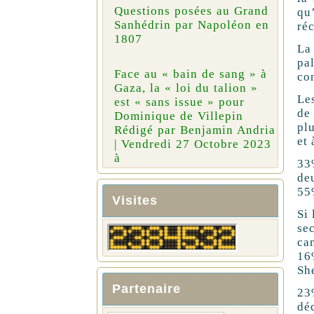
Questions posées au Grand
qu
Sanhédrin par Napoléon en
réc
1807
La
pa
Face au « bain de sang » à
con
Gaza, la « loi du talion »
Le
est « sans issue » pour
de
Dominique de Villepin
pl
Rédigé par Benjamin Andria
et 
| Vendredi 27 Octobre 2023
à
33
de
55
Visites
Si
se
ca
16
Sh
Partenaire
23
dé