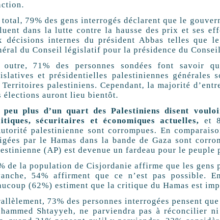
nction.
 total, 79% des gens interrogés déclarent que le gouver
fluent dans la lutte contre la hausse des prix et ses e
x décisions internes du président Abbas telles que le
éral du Conseil législatif pour la présidence du Conseil
 outre, 71% des personnes sondées font savoir qu’
gislatives et présidentielles palestiniennes générales
 Territoires palestiniens. Cependant, la majorité d’ent
 élections auront lieu bientôt.
 peu plus d’un quart des Palestiniens disent voulo
litiques, sécuritaires et économiques actuelles,
et 8
Autorité palestinienne sont corrompues. En comparaiso
rigées par le Hamas dans la bande de Gaza sont corro
lestinienne (AP) est devenue un fardeau pour le peuple p
% de la population de Cisjordanie affirme que les gens p
vanche, 54% affirment que ce n’est pas possible. E
aucoup (62%) estiment que la critique du Hamas est imp
rallèlement, 73% des personnes interrogées pensent que
hammed Shtayyeh, ne parviendra pas à réconcilier ni 