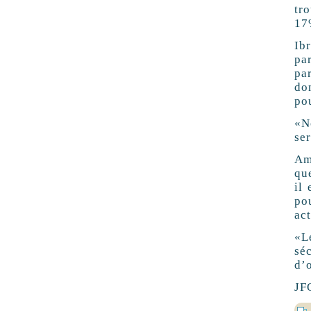
tr
17
Ib
pa
pa
do
po
«N
se
Am
qu
il
pou
act
«L
sé
d’
JF