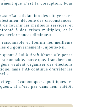
firment que c’est la corruption. Pour
ews
: «La satisfaction des citoyens, en
lestinien, découle des circonstances;
de fournir les meilleurs services, et
nfronté à des crises multiples, et le
 ses performances diminue.»
 raisonnable et fournir les meilleurs
bles du gouvernement», ajoute-t-il.
e quant à lui à
Arab News
: «Je pense
t raisonnable, parce que, franchement,
 gens veulent organiser des élections
tique, mais l’AP continue d’arrêter les
aël.»
vilèges économiques, politiques et
quent, il n’est pas dans leur intérêt
,
,