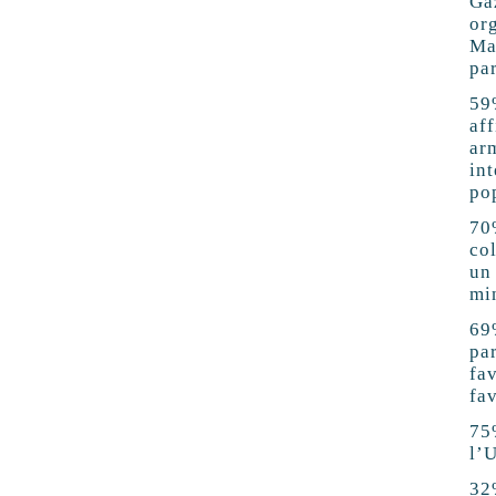
Ga
or
Ma
pa
59
af
ar
int
po
70
co
un
mi
69
pa
fa
fa
75%
l’
32