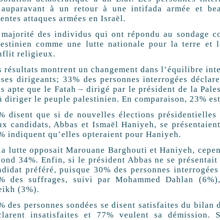
’auparavant à un retour à une intifada armée et bea
entes attaques armées en Israël.
 majorité des individus qui ont répondu au sondage con
lestinien comme une lutte nationale pour la terre et
flit religieux.
s résultats montrent un changement dans l’équilibre int
 ses dirigeants; 33% des personnes interrogées déclar
us apte que le Fatah – dirigé par le président de la Pa
à diriger le peuple palestinien. En comparaison, 23% est
% disent que si de nouvelles élections présidentielles 
ux candidats, Abbas et Ismaël Haniyeh, se présentaient,
% indiquent qu’elles opteraient pour Haniyeh.
 la lutte opposait Marouane Barghouti et Haniyeh, cepen
cond 34%. Enfin, si le président Abbas ne se présentait 
ndidat préféré, puisque 30% des personnes interrogées l
% des suffrages, suivi par Mohammed Dahlan (6%),
eikh (3%).
% des personnes sondées se disent satisfaites du bilan 
clarent insatisfaites et 77% veulent sa démission. 