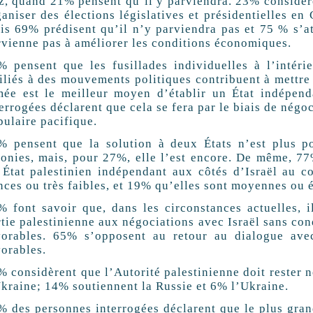
z, quand 21% pensent qu’il y parviendra. 23% considèr
ganiser des élections législatives et présidentielles en
is 69% prédisent qu’il n’y parviendra pas et 75 % s’a
rvienne pas à améliorer les conditions économiques.
% pensent que les fusillades individuelles à l’intéri
filiés à des mouvements politiques contribuent à mettre 
mée est le meilleur moyen d’établir un État indépend
errogées déclarent que cela se fera par le biais de négo
pulaire pacifique.
% pensent que la solution à deux États n’est plus po
lonies, mais, pour 27%, elle l’est encore. De même, 77
 État palestinien indépendant aux côtés d’Israël au c
nces ou très faibles, et 19% qu’elles sont moyennes ou 
% font savoir que, dans les circonstances actuelles, i
rtie palestinienne aux négociations avec Israël sans con
vorables. 65% s’opposent au retour au dialogue ave
vorables.
 considèrent que l’Autorité palestinienne doit rester n
Ukraine; 14% soutiennent la Russie et 6% l’Ukraine.
% des personnes interrogées déclarent que le plus gran