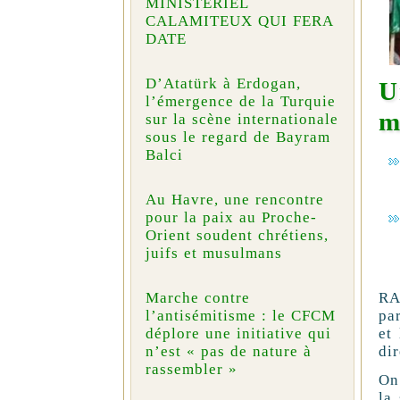
MINISTÉRIEL
CALAMITEUX QUI FERA
DATE
D’Atatürk à Erdogan,
U
l’émergence de la Turquie
m
sur la scène internationale
sous le regard de Bayram
Balci
Au Havre, une rencontre
pour la paix au Proche-
Orient soudent chrétiens,
juifs et musulmans
RA
Marche contre
pa
l’antisémitisme : le CFCM
et
déplore une initiative qui
dir
n’est « pas de nature à
rassembler »
On
la