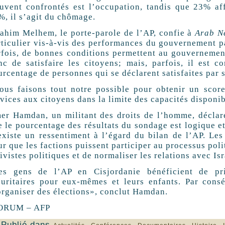
ouvent confrontés est l’occupation, tandis que 23% af
%, il s’agit du chômage.
rahim Melhem, le porte-parole de l’AP, confie à
Arab N
rticulier vis-à-vis des performances du gouvernement pa
rfois, de bonnes conditions permettent au gouvernement 
nc de satisfaire les citoyens; mais, parfois, il est co
urcentage de personnes qui se déclarent satisfaites par
ous faisons tout notre possible pour obtenir un score
rvices aux citoyens dans la limite des capacités disponi
er Hamdan, un militant des droits de l’homme, déclar
e le pourcentage des résultats du sondage est logique e
 existe un ressentiment à l’égard du bilan de l’AP. Les
r que les factions puissent participer au processus poli
ivistes politiques et de normaliser les relations avec Isr
es gens de l’AP en Cisjordanie bénéficient de pri
curitaires pour eux-mêmes et leurs enfants. Par consé
organiser des élections», conclut Hamdan.
ORUM – AFP
Publié dans
,
,
,
,