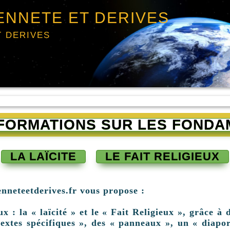
ENNETE ET DERIVES
T DERIVES
INFORMATIONS SUR LES FONDA
LA LAÏCITE
LE FAIT RELIGIEUX
enneteetderives.fr vous propose :
: la « laïcité » et le « Fait Religieux », grâce à d
extes spécifiques », des « panneaux », un « diapor