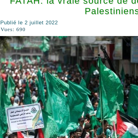
FATAH: la vraie source de 
Palestinien
Publié le
2 juillet 2022
Vues:
690