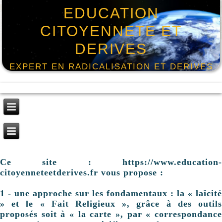
EDUCATION
CITOYENNETE ET
DERIVES
EXPERT EN RADICALISATION ET DERIVES
Ce site : https://www.education-
citoyenneteetderives.fr vous propose :
1 - une approche sur les fondamentaux : la « laïcité
» et le « Fait Religieux », grâce à des outils
proposés soit à « la carte », par « correspondance