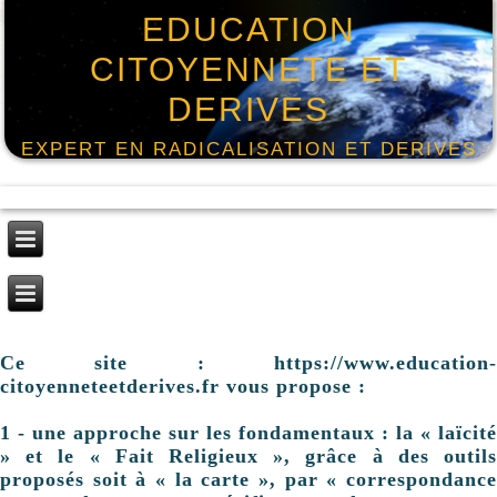
EDUCATION
CITOYENNETE ET
DERIVES
EXPERT EN RADICALISATION ET DERIVES
Ce site : https://www.education-
citoyenneteetderives.fr vous propose :
1 - une approche sur les fondamentaux : la « laïcité
» et le « Fait Religieux », grâce à des outils
proposés soit à « la carte », par « correspondance