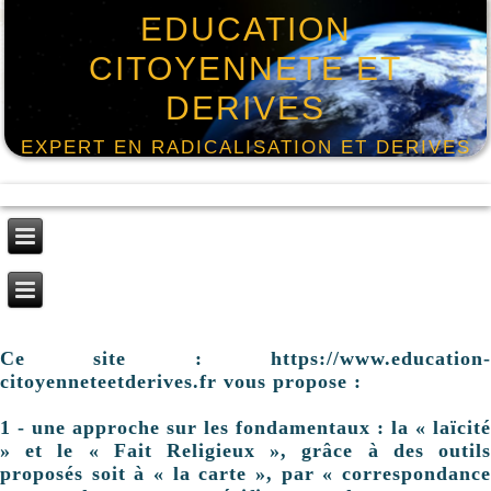
EDUCATION
CITOYENNETE ET
DERIVES
EXPERT EN RADICALISATION ET DERIVES
Ce site : https://www.education-
citoyenneteetderives.fr vous propose :
1 - une approche sur les fondamentaux : la « laïcité
» et le « Fait Religieux », grâce à des outils
proposés soit à « la carte », par « correspondance