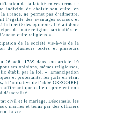
cation de la laïcité en ces termes :
ue individu de choisir son culte, en
 de la France, ne permet pas d’admettre,
it l’égalité des avantages sociaux et
 la liberté des opinions. Il était donc
cipes de toute religion particulière et
d’aucun culte religieux »
pation de la société vis-à-vis de la
on de plusieurs textes et plusieurs
du 26 août 1789 dans son article 10
é pour ses opinions, mêmes religieuses,
ic établi par la loi. ». Emancipation
ues et protestants, les juifs en étant
́s, à l’initiative de l’abbé GREGOIRE)
en affirmant que celle-ci provient non
 désacralisé.
́tat civil et le mariage. Désormais, les
s aux mairies et tenus par des officiers
nent la vie