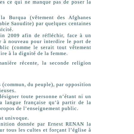
sonnes ce qui ne manque pas de poser la
 la Burqua (vêtement des Afghanes
rabie Saoudite) par quelques centaines
cité.
n 2009 afin de réfléchir, face à un
er à nouveau pour interdire le port de
public (comme le serait tout vêtement
re à la dignité de la femme.
manière récente, la seconde religion
os (commun, du peuple), par opposition
gieuses.
r désigner toute personne n’étant ni un
la langue française qu’à partir de la
̀ propos de l’enseignement public.
est univoque.
́finition donnée par Ernest RENAN la
ur tous les cultes et forçant l’église à