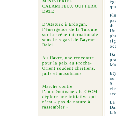
MINISTÉRIEL
ég
CALAMITEUX QUI FERA
que
DATE
Pl
pa
D’Atatürk à Erdogan,
de 
l’émergence de la Turquie
Un
sur la scène internationale
phe
sous le regard de Bayram
si
Balci
occ
Da
Au Havre, une rencontre
pra
pour la paix au Proche-
Ma
Orient soudent chrétiens,
Et
juifs et musulmans
au 
Si 
Marche contre
cle
l’antisémitisme : le CFCM
sec
déplore une initiative qui
n’est « pas de nature à
La 
rassembler »
Da
lai