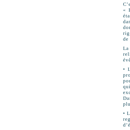
C’
« 
ét
dan
don
rig
de
La 
re
év
• 
pro
po
qui
exc
Da
plu
• L
reg
d’e