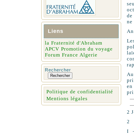
seu
oct
de 
ne 
Liens
An
Les
la Fraternité d'Abraham
pol
APCV Promotion du voyage
lai
Forum France Algerie
co
rap
Rechercher
Au
Rechercher
pri
en
Politique de confidentialité
pri
Mentions légales
2 J
2
I 