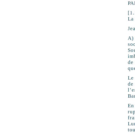
PA
[1.
La 
Je
A)
soc
Sou
imb
de 
qu
Le 
de
l’e
Bar
En
rup
fr
Lum
tou