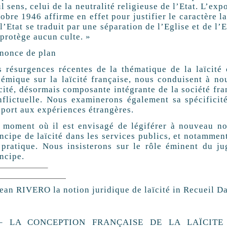
l sens, celui de la neutralité religieuse de l’Etat. L’ex
obre 1946 affirme en effet pour justifier le caractère lai
l’Etat se traduit par une séparation de l’Eglise et de l’E
protège aucun culte. »
nonce de plan
 résurgences récentes de la thématique de la laïcite
émique sur la laïcité française, nous conduisent à 
̈cité, désormais composante intégrante de la société f
nflictuelle. Nous examinerons également sa spécificit
port aux expériences étrangères.
 moment où il est envisagé de légiférer à nouveau 
ncipe de laïcité dans les services publics, et notamment a
 pratique. Nous insisterons sur le rôle éminent du ju
ncipe.
ean RIVERO la notion juridique de laïcité in Recueil D
– LA CONCEPTION FRANÇAISE DE LA LAÏCITE