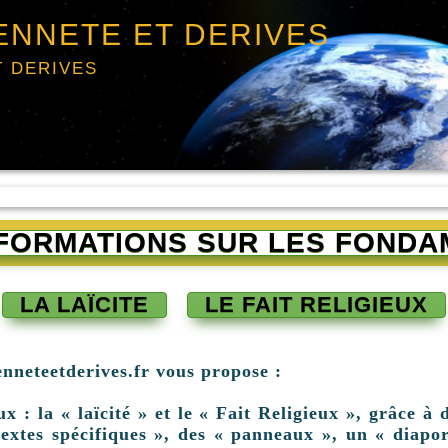
ENNETE ET DERIVES
T DERIVES
INFORMATIONS SUR LES FONDA
LA LAÏCITE
LE FAIT RELIGIEUX
enneteetderives.fr vous propose :
: la « laïcité » et le « Fait Religieux », grâce à d
extes spécifiques », des « panneaux », un « diapor