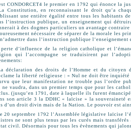
est CONDORCET4 le premier en 1792 qui énonce la justifi
La Constitution, en reconnaissant le droit qu’a chaq
ablissant une entière égalité entre tous les habitants
s l’instruction publique, un enseignement qui détruira
nerait à des dogmes particuliers un avantage contraire à
oureusement nécessaire de séparer de la morale les prin
 n’admettre dans l’instruction publique l’enseignement 
perte d’influence de la religion catholique et l’émanci
ligion qui l’accompagne se traduisirent par l’adopti
ènements:
La déclaration des droits de l’Homme et du citoyen 
clame la liberté religieuse : « Nul ne doit être inquiét
urvu que leur manifestation ne trouble pas l’ordre publ
 ne vaudra, dans un premier temps que pour les catholiq
lus. (jusqu’en 1791, date à laquelle ils furent émancipe
ns son article 3 la DDHC « laïcise » la souveraineté 
s d’un droit divin mais de la Nation. Le pouvoir est ainsi
e 20 septembre 1792 l’Assemblée législative laïcise l’e
istres ne sont plus tenus par les curés mais transféré
́tat civil. Désormais pour tous les évènements qui jalon