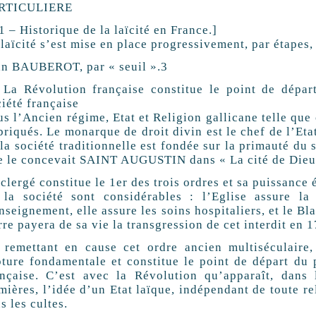
RTICULIERE
1 – Historique de la laïcité en France.]
laïcité s’est mise en place progressivement, par étape
an BAUBEROT, par « seuil ».3
 La Révolution française constitue le point de dépa
iété française
s l’Ancien régime, Etat et Religion gallicane telle qu
riqués. Le monarque de droit divin est le chef de l’Etat
la société traditionnelle est fondée sur la primauté du
e le concevait SAINT AUGUSTIN dans « La cité de Dieu
clergé constitue le 1er des trois ordres et sa puissance
 la société sont considérables : l’Eglise assure la 
nseignement, elle assure les soins hospitaliers, et le Bla
re payera de sa vie la transgression de cet interdit en 
 remettant en cause cet ordre ancien multiséculaire
ture fondamentale et constitue le point de départ du pr
ançaise. C’est avec la Révolution qu’apparaît, da
ières, l’idée d’un Etat laïque, indépendant de toute r
s les cultes.