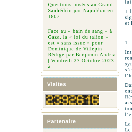
lui
Questions posées au Grand
Sanhédrin par Napoléon en
1 
1807
sig
et 
Face au « bain de sang » à
Gaza, la « loi du talion »
1
est « sans issue » pour
Dominique de Villepin
In
Rédigé par Benjamin Andria
re
| Vendredi 27 Octobre 2023
syn
à
s’e
l’h
Visites
Dan
en
Re
as
to
l’e
Partenaire
La 
Le