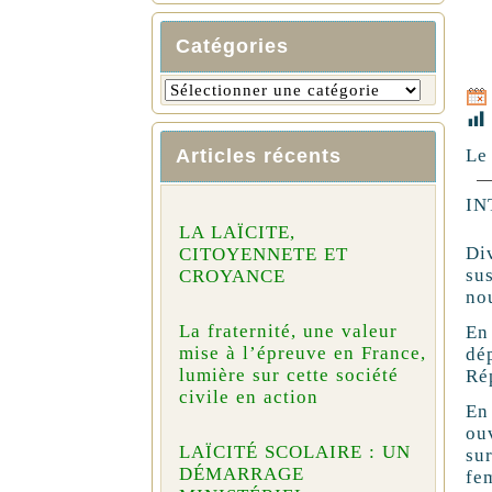
Catégories
Le 
Articles récents
IN
LA LAÏCITE,
Div
CITOYENNETE ET
sus
CROYANCE
nou
La fraternité, une valeur
En 
mise à l’épreuve en France,
dé
lumière sur cette société
Re
civile en action
En
ou
LAÏCITÉ SCOLAIRE : UN
su
DÉMARRAGE
fe