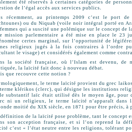
alement été réservés à certaines catégories de per
stion de l’égal accès aux services publics.
us récemment, au printemps 2009 c’est le port de
chtounes) ou du Niquab (voile noir intégral porté en A
femmes qui a suscité une polémique sur le concept de laï
e mission parlementaire a été mise en place le 23 jui
́nomène certes marginal, sur l’opportunité de légifér
gnes religieux jugés à la fois contraires à l’ordre 
ultant le visage) et considérés également comme contrai
ns la société française, où l’Islam est devenu, de 
tiquée, la laïcité fait donc à nouveau débat.
is que recouvre cette notion ?
ymologiquement, le terme laïcité provient du grec laik
terme klérikos (clerc), qui désigne les institutions reli
le substantif laïc était utilisé dès le moyen âge, pou
rc ni un religieux, le terme laïcité n’apparaît dans 
onde moitié du XIX siècle, en 1871 pour être précis, a
définition de la laïcité pose problème, tant le concept 
ns son acception française, et si l’on reprend la de
̈cité c’est « l’état neutre entre les religions, tolérant po